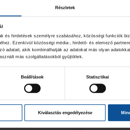
Részletek
ál
mak és hirdetések személyre szabásához, közösségi funkciók biz
hez. Ezenkívül közösségi média-, hirdető- és elemező partner
zó adatait, akik kombinálhatják az adatokat más olyan adatokka
sznált más szolgáltatásokból gyűjtöttek.
Beállítások
Statisztikai
ravúrokkal teli idény,
Ötödik helyen
tödik hely a felnőtt
U21-eseink az 
Kiválasztás engedélyezése
Min
ezőnyben