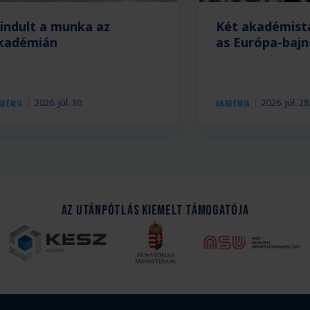
lindult a munka az
Két akadémist
kadémián
as Európa-baj
2026. júl. 30.
2026. júl. 28
adémia
Akadémia
Az Utánpótlás kiemelt támogatója