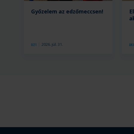
Győzelem az edzőmeccsen!
E
a
2026. júl. 31.
U21
Ak