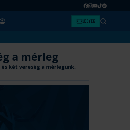
Facebook
Instagram
YouTube
TikTok
Spotify
BELÉPÉS
Jegyek
Keresés
ég a mérleg
 és két vereség a mérlegünk.