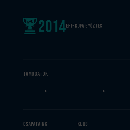
2014
EHF-Kupa győztes
Támogatók
Csapataink
Klub