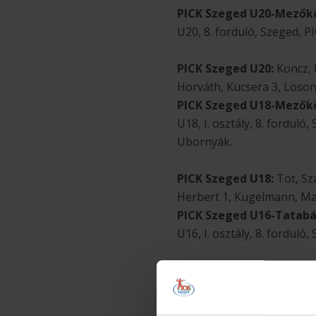
PICK Szeged U20-Mezőkö
U20, 8. forduló, Szeged, 
PICK Szeged U20:
Koncz, F
Horváth, Kucsera 3, Losonc
PICK Szeged U18-Mezőkö
U18, I. osztály, 8. fordul
Ubornyák.
PICK Szeged U18:
Tot, Sz
Herbert 1, Kugelmann, Mag
PICK Szeged U16-Tatabán
U16, I. osztály, 8. fordul
PICK Szeged U16:
Oltvány
5, Kőrösi, Matic, Mátó 1, N