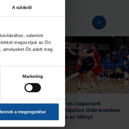
A sütikről
Megnézem az összeset
tosításához, valamint
einkkel megosztjuk az Ön
l, amelyeket Ön adott meg
Marketing
 végeztek
U21-es csapatunk
NB I/B-ben
szombaton Debrecenben
dennek a megengedése
zárja az idényt