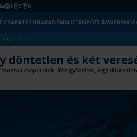
da
1
5
8
EHF kupagyőzelem 2014
Magyar Bajnoki cím
Magyar-Kupa győzelem
T CSAPAT
KLUB
AKADÉMIA
UTÁNPÓTLÁS
WEBSHOP
vereség a mérleg
y döntetlen és két veres
tszottak csapataink. Két győzelem, egy döntetlen