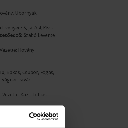
 Hovány, Ubornyák.
dovenyecz 5, Járó 4, Kiss-
zetőedző: S
zabó Levente.
 Vezette: Hovány,
10, Bakos, Csupor, Fogas,
vágner István.
 Vezette: Kazi, Tóbiás.
oczkás 1, Kószó 7, Kovács
Vladan Jordovics.