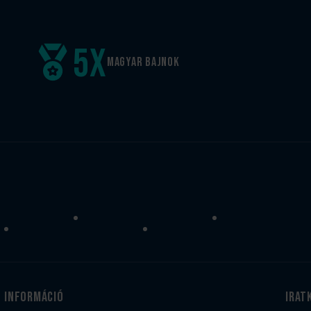
5
x
Magyar
bajnok
Információ
irat