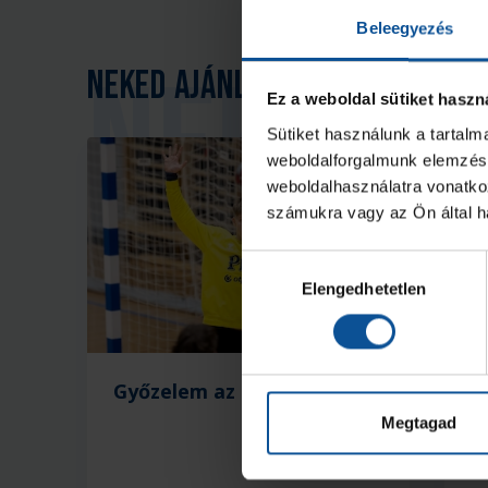
Beleegyezés
Neked ajánljuk
Ez a weboldal sütiket haszn
Sütiket használunk a tartal
weboldalforgalmunk elemzésé
weboldalhasználatra vonatko
számukra vagy az Ön által ha
Hozzájárulás
Elengedhetetlen
kiválasztása
Győzelem az edzőmeccsen!
B
ö
Megtagad
m