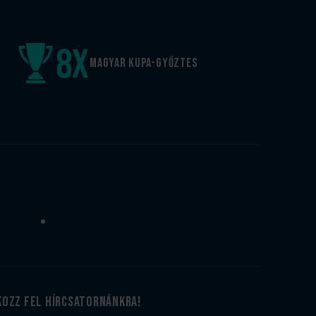
8
x
Magyar kupa-győztes
kozz fel hírcsatornánkra!