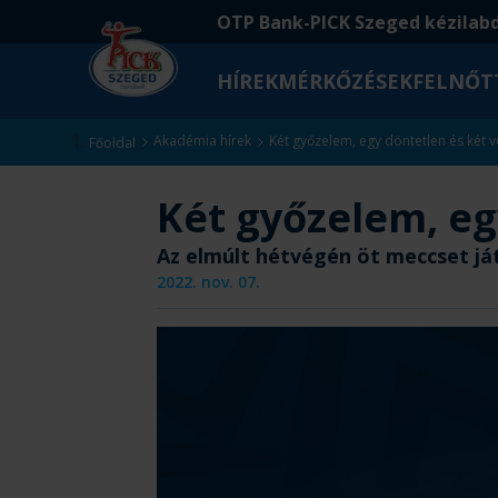
Ugrás
Ugrás
OTP Bank-PICK Szeged kézilab
a
az
fő
oldal
HÍREK
MÉRKŐZÉSEK
FELNŐT
tartalomra
aljára
Kezdőlap
Akadémia hírek
Két győzelem, egy döntetlen és két 
Főoldal
Két győzelem, eg
Az elmúlt hétvégén öt meccset já
2022. nov. 07.