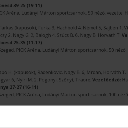
vesd 39-25 (19-11)
PICK Aréna, Ludányi Márton sportcsarnok, 50 néző. vezette:
arkas (kapusok), Furka 3, Hachbold 4, Német 5, Sajben 1, Vi
zy 2, Nagy G. 2, Balogh 4, Szűcs B. 6, Nagy B. Horváth T.
Ve
vesd 25-35 (11-17)
ó, Szeged, PICK Aréna, Ludányi Márton sportcsarnok, 50 néző.
abó H. (kapusok), Radenkovic, Nagy B. 6, Mrdan, Horváth T. 
yar 6, Nyíri M. 2, Pogonyi, Szőnyi, Traore.
Vezetőedző:
Hut
ya 27-27 (16-11)
ó, Szeged, PICK Aréna, Ludányi Márton sportcsarnok, 100 néző.
i, Orosz (kapusok), Csurkó 3, Ábrahám Császár 2, Erdélyi, K
agy E., Palkó 3, Vágvölgyi Szilárd 4, Varga L. 1.
Vezetőedző: