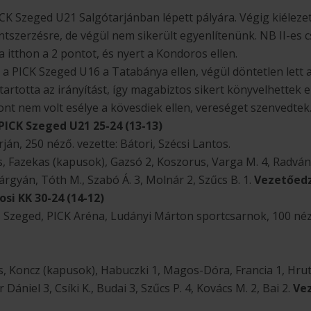
CK Szeged U21 Salgótarjánban lépett pályára. Végig kiélezet
ontszerzésre, de végül nem sikerült egyenlítenünk. NB II-es
 itthon a 2 pontot, és nyert a Kondoros ellen.
n a PICK Szeged U16 a Tatabánya ellen, végül döntetlen lett
rtotta az irányítást, így magabiztos sikert könyvelhettek e
nt nem volt esélye a kövesdiek ellen, vereséget szenvedtek
PICK Szeged U21 25-24 (13-13)
rján, 250 néző. vezette: Bátori, Szécsi Lantos.
, Fazekas (kapusok), Gazsó 2, Koszorus, Varga M. 4, Radváns
árgyán, Tóth M., Szabó Á. 3, Molnár 2, Szűcs B. 1.
Vezetőedz
si KK 30-24 (14-12)
ló, Szeged, PICK Aréna, Ludányi Márton sportcsarnok, 100 néz
 Koncz (kapusok), Habuczki 1, Magos-Dóra, Francia 1, Hrutka
Dániel 3, Csíki K., Budai 3, Szűcs P. 4, Kovács M. 2, Bai 2.
Ve