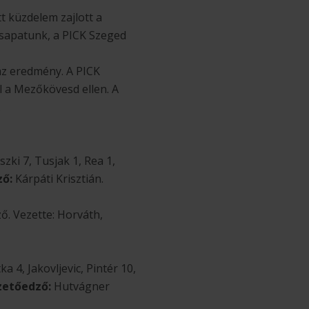
t küzdelem zajlott a
 csapatunk, a PICK Szeged
 az eredmény. A PICK
l a Mezőkövesd ellen. A
.
zki 7, Tusjak 1, Rea 1,
ő:
Kárpáti Krisztián.
ő. Vezette: Horváth,
 4, Jakovljevic, Pintér 10,
zetőedző:
Hutvágner