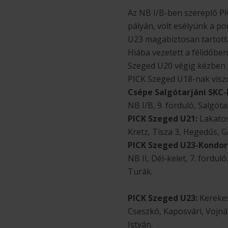
Az NB I/B-ben szereplő PI
pályán, volt esélyünk a p
U23 magabiztosan tartotta
Hiába vezetett a félidőbe
Szeged U20 végig kézben ta
PICK Szeged U18-nak viszo
Csépe Salgótarjáni SKC-
NB I/B, 9. forduló, Salgóta
PICK Szeged U21:
Lakatos
Kretz, Tisza 3, Hegedűs, G
PICK Szeged U23-Kondoro
NB II, Dél-kelet, 7. fordu
Turák.
PICK Szeged U23:
Kerekes,
Cseszkó, Kaposvári, Vojnár 
István.