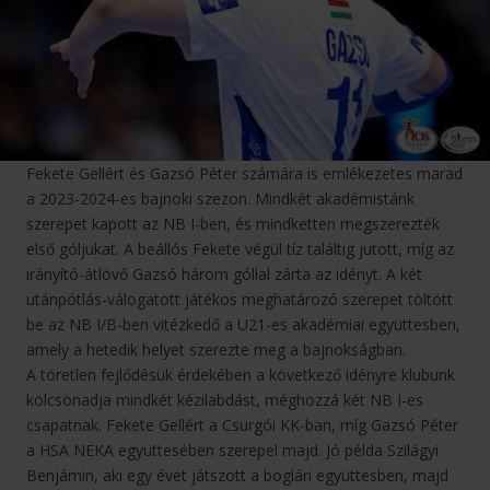
Fekete Gellért és Gazsó Péter számára is emlékezetes marad
a 2023-2024-es bajnoki szezon. Mindkét akadémistánk
szerepet kapott az NB I-ben, és mindketten megszerezték
első góljukat. A beállós Fekete végül tíz találtig jutott, míg az
irányító-átlövő Gazsó három góllal zárta az idényt. A két
utánpótlás-válogatott játékos meghatározó szerepet töltött
be az NB I/B-ben vitézkedő a U21-es akadémiai együttesben,
amely a hetedik helyet szerezte meg a bajnokságban.
A töretlen fejlődésük érdekében a következő idényre klubunk
kölcsönadja mindkét kézilabdást, méghozzá két NB I-es
csapatnak. Fekete Gellért a Csurgói KK-ban, míg Gazsó Péter
a HSA NEKA együttesében szerepel majd. Jó példa Szilágyi
Benjámin, aki egy évet játszott a boglári együttesben, majd