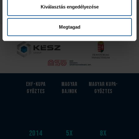
Kiválasztás engedélyezése
Megnézem az összeset
Megtagad
Az Utánpótlás kiemelt támogatója
EHF-Kupa
Magyar
Magyar kupa-
győztes
bajnok
győztes
2014
5
x
8
x