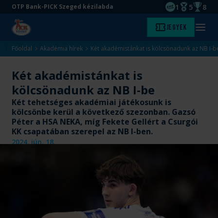
1
5
8
OTP Bank-PICK Szeged kézilabda
EHF kupagyőze
Magyar Baj
Magyar
Ugrás
Ugrás
Jegyek
Kezdőlap
Menü
a
az
megny
fő
oldal
Főoldal
Akadémia hírek
Két akadémistánkat is kölcsönadunk az NB I-b
tartalomra
aljára
Két akadémistánkat is
kölcsönadunk az NB I-be
Két tehetséges akadémiai játékosunk is
kölcsönbe kerül a következő szezonban. Gazsó
Péter a HSA NEKA, míg Fekete Gellért a Csurgói
KK csapatában szerepel az NB I-ben.
2024. jún. 18.