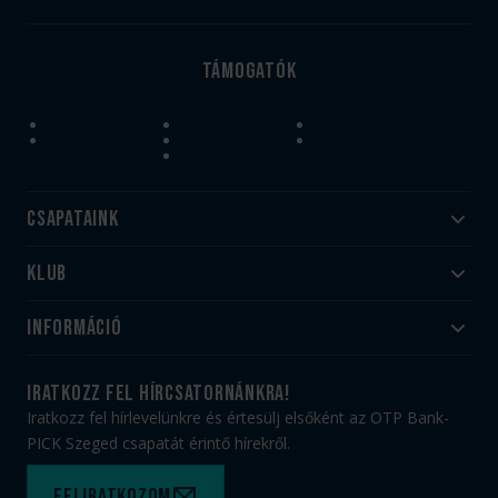
Támogatók
Csapataink
Klub
Felnőtt
Akadémia
Utánpótlás
Információ
#HandballFamily
#kékek szívügyünk
Klubtörténet
Jegy- és bérletvásárlás
iratkozz fel hírcsatornánkra!
Munkatársaink
Webshop
Iratkozz fel hírlevelünkre és értesülj elsőként az OTP Bank-
PICK Aréna
Impresszum
PICK Szeged csapatát érintő hírekről.
Sajtóakkreditáció
TAO
Büszkeségeink
Adatvédelem
Feliratkozom