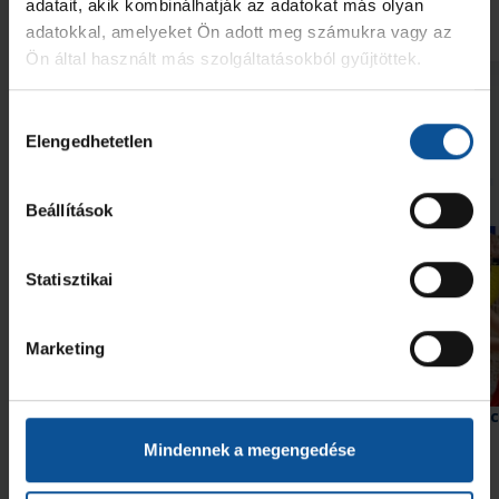
adatait, akik kombinálhatják az adatokat más olyan
adatokkal, amelyeket Ön adott meg számukra vagy az
2026. júl. 30.
2026. júl. 28.
Akadémia
Akadémia
Ön által használt más szolgáltatásokból gyűjtöttek.
Megnézem az összeset
Hozzájárulás
Elengedhetetlen
kiválasztása
További friss hírek
Beállítások
Statisztikai
Marketing
Második edzőmeccsüket
Győzelem az edzőmecc
játszották
Mindennek a megengedése
2026. aug. 08.
2026. júl. 31.
U21
U21