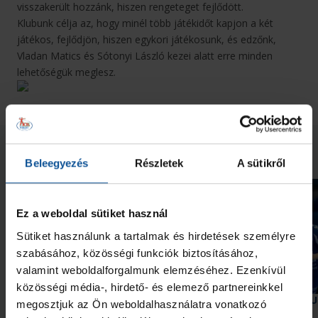
visszakerült hozzánk, hiszen rengeteget fejlődött.
Klubunk célja az, hogy minél több játékidőt kapjon a két
játékos, fejlődjön, hiszen egykori játékosunk, és edzőnk,
Vladan Matics és Sótonyi László kezei alatt erre minden
lehetőségük meglesz.
Neked ajánljuk
Beleegyezés
Részletek
A sütikről
Ez a weboldal sütiket használ
Sütiket használunk a tartalmak és hirdetések személyre
szabásához, közösségi funkciók biztosításához,
valamint weboldalforgalmunk elemzéséhez. Ezenkívül
Galéria
közösségi média-, hirdető- és elemező partnereinkkel
Elindult a munka az akadémián
Két akadémistánk az U
megosztjuk az Ön weboldalhasználatra vonatkozó
Európa-bajnokságon