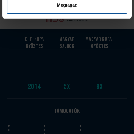
Megtagad
EHF-Kupa
Magyar
Magyar kupa-
győztes
bajnok
győztes
2014
5
x
8
x
Támogatók