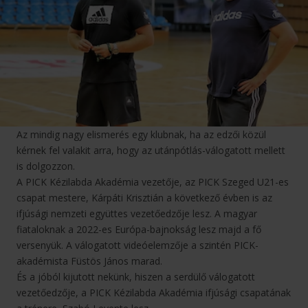
Az mindig nagy elismerés egy klubnak, ha az edzői közül
kérnek fel valakit arra, hogy az utánpótlás-válogatott mellett
is dolgozzon.
A PICK Kézilabda Akadémia vezetője, az PICK Szeged U21-es
csapat mestere, Kárpáti Krisztián a következő évben is az
ifjúsági nemzeti együttes vezetőedzője lesz. A magyar
fiataloknak a 2022-es Európa-bajnokság lesz majd a fő
versenyük. A válogatott videóelemzője a szintén PICK-
akadémista Füstös János marad.
És a jóból kijutott nekünk, hiszen a serdülő válogatott
vezetőedzője, a PICK Kézilabda Akadémia ifjúsági csapatának