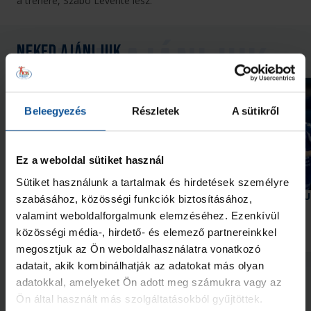
a trénere, Szabó Levente lesz.
Neked ajánljuk
Beleegyezés
Részletek
A sütikről
Ez a weboldal sütiket használ
Galéria
Sütiket használunk a tartalmak és hirdetések személyre
Elindult a munka az akadémián
Két akadémistánk az U
szabásához, közösségi funkciók biztosításához,
Európa-bajnokságon
valamint weboldalforgalmunk elemzéséhez. Ezenkívül
közösségi média-, hirdető- és elemező partnereinkkel
2026. júl. 30.
2026. júl. 28.
Akadémia
Akadémia
megosztjuk az Ön weboldalhasználatra vonatkozó
adatait, akik kombinálhatják az adatokat más olyan
Megnézem az összeset
adatokkal, amelyeket Ön adott meg számukra vagy az
Ön által használt más szolgáltatásokból gyűjtöttek.