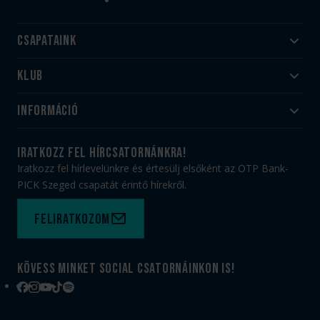
Csapataink
Klub
Felnőtt
Akadémia
Utánpótlás
Információ
#HandballFamily
#kékek szívügyünk
Klubtörténet
Jegy- és bérletvásárlás
iratkozz fel hírcsatornánkra!
Munkatársaink
Webshop
Iratkozz fel hírlevelünkre és értesülj elsőként az OTP Bank-
PICK Aréna
Impresszum
PICK Szeged csapatát érintő hírekről.
Sajtóakkreditáció
TAO
Büszkeségeink
Adatvédelem
Feliratkozom
Felhasználási feltételek
Kapcsolat
Kövess minket social csatornáinkon is!
Facebook
Instagram
YouTube
TikTok
Spotify