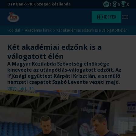
1
5
8
OTP Bank-PICK Szeged kézilabda
EHF kupagyőze
Magyar Baj
Magyar
Ugrás
Ugrás
Jegyek
Kezdőlap
Menü
a
az
megny
fő
oldal
Főoldal
Akadémia hírek
Két akadémiai edzőnk is a válogatott élén
tartalomra
aljára
Két akadémiai edzőnk is a
válogatott élén
A Magyar Kézilabda Szövetség elnöksége
kinevezte az utánpótlás-válogatott edzőit. Az
ifjúsági együttest Kárpáti Krisztián, a serdülő
nemzeti csapatot Szabó Levente vezeti majd.
2021. okt. 11.