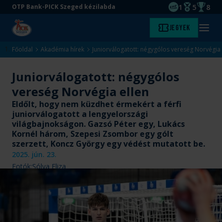
1
5
8
OTP Bank-PICK Szeged kézilabda
EHF kupagyőze
Magyar Baj
Magyar
Ugrás
Ugrás
Jegyek
Kezdőlap
Menü
a
az
megny
fő
oldal
Főoldal
Akadémia hírek
Juniorválogatott: négygólos vereség Norvégia 
tartalomra
aljára
Juniorválogatott: négygólos
vereség Norvégia ellen
Eldőlt, hogy nem küzdhet érmekért a férfi
juniorválogatott a lengyelországi
világbajnokságon. Gazsó Péter egy, Lukács
Kornél három, Szepesi Zsombor egy gólt
szerzett, Koncz György egy védést mutatott be.
2025. jún. 23.
Fotók:
Sólya Eliza