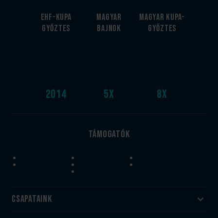
EHF-Kupa
Magyar
Magyar kupa-
győztes
bajnok
győztes
2014
5
x
8
x
Támogatók
Csapataink