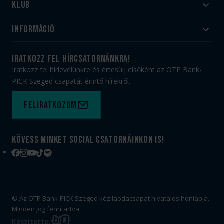
Klub
Felnőtt
Akadémia
Utánpótlás
Információ
#HandballFamily
#kékek szívügyünk
Klubtörténet
Jegy- és bérletvásárlás
iratkozz fel hírcsatornánkra!
Munkatársaink
Webshop
Iratkozz fel hírlevelünkre és értesülj elsőként az OTP Bank-
PICK Aréna
Impresszum
PICK Szeged csapatát érintő hírekről.
Sajtóakkreditáció
TAO
Büszkeségeink
Adatvédelem
Feliratkozom
Felhasználási feltételek
Kapcsolat
Kövess minket social csatornáinkon is!
Facebook
Instagram
YouTube
TikTok
Spotify
© Az OTP Bank-PICK Szeged kézilabdacsapat hivatalos honlapja.
Minden jog fenntartva.
BIG
Készítette: