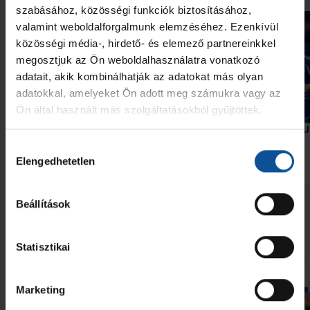
szabásához, közösségi funkciók biztosításához,
valamint weboldalforgalmunk elemzéséhez. Ezenkívül
közösségi média-, hirdető- és elemező partnereinkkel
megosztjuk az Ön weboldalhasználatra vonatkozó
adatait, akik kombinálhatják az adatokat más olyan
adatokkal, amelyeket Ön adott meg számukra vagy az
Galéria
Ön által használt más szolgáltatásokból gyűjtöttek.
Elindult a munka az akadémián
Két akadémistánk az U
Európa-bajnokságon
Hozzájárulás
Elengedhetetlen
kiválasztása
2026. júl. 30.
2026. júl. 28.
Akadémia
Akadémia
Beállítások
Megnézem az összeset
Statisztikai
További friss hírek
Marketing