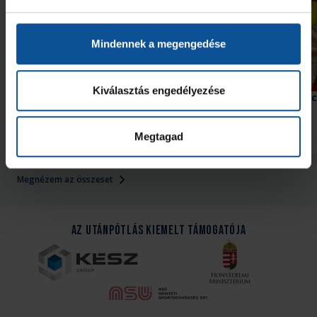
Mindennek a megengedése
Kiválasztás engedélyezése
Második edzőmeccsüket
Győzelem az edzőmecc
játszották
Megtagad
2026. aug. 08.
2026. júl. 31.
U21
U21
Megnézem az összeset
Az Utánpótlás kiemelt támogatója