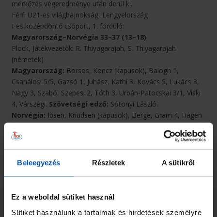
mérkőzés végeredménye után derül ki.
Férfi U21-es világbajnokság, Lengyelország
I-es középdöntő csoport, 1. forduló:
Magyarország–Norvégia 33–37 (13–18)
Plock, Játékvezetők: R. Thiyagarajah, S. Thiyagarajah
(németek)
Magyarország:
Borsos, Koncz (kapusok), Balogh 1,
Csanálosi 5/5, Gazsó 1, Juhász, Kathi 3, Kovács 5, Lukács 3,
Nagy 3, Szabó, Szepesi 2, Tóth 3, Urbán-Patocskai 3/1, Viski
4, Várszegi.
Szövetségi edző:
Sótonyi László.
Norvégia:
Ibsen, Knudsen (kapusok), Berge, Gram 4, Hagen
7/4, Haugli 3, Haugstvedt, Havsgard, Holter 3, Iversen 8, Lid
4, Mostad, Nielsen 4, Skaarnas 1, Skovli 2, Wallevik 1.
Szövetségi edző:
Zarko Pejovic.
Kiállítások:
18, ill. 6 perc
Beleegyezés
Részletek
A sütikről
Hétméteresek:
7/6, ill. 4/4
Ez a weboldal sütiket használ
Neked ajánljuk
Sütiket használunk a tartalmak és hirdetések személyre