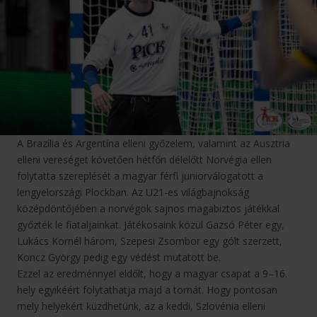
A Brazília és Argentína elleni győzelem, valamint az Ausztria
elleni vereséget követően hétfőn délelőtt Norvégia ellen
folytatta szereplését a magyar férfi juniorválogatott a
lengyelországi Plockban. Az U21-es világbajnokság
középdöntőjében a norvégok sajnos magabiztos játékkal
győzték le fiataljainkat. Játékosaink közül Gazsó Péter egy,
Lukács Kornél három, Szepesi Zsombor egy gólt szerzett,
Koncz György pedig egy védést mutatott be.
Ezzel az eredménnyel eldőlt, hogy a magyar csapat a 9–16.
hely egyikéért folytathatja majd a tornát. Hogy pontosan
mely helyekért küzdhetünk, az a keddi, Szlovénia elleni