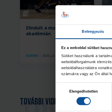
Galéria
Elindult a munka az
K
Beleegyezés
akadémián
a
Ez a weboldal sütiket haszn
2026. júl. 30.
Sütiket használunk a tartal
Akadémia
Ak
weboldalforgalmunk elemzésé
weboldalhasználatra vonatko
számukra vagy az Ön által ha
Hozzájárulás
Elengedhetetlen
kiválasztása
További videó típusú hírek