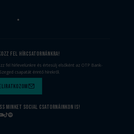
kozz fel hírcsatornánkra!
ozz fel hírlevelünkre és értesülj elsőként az OTP Bank-
Szeged csapatát érintő hírekről.
eliratkozom
ss minket social csatornáinkon is!
book
tagram
YouTube
TikTok
Spotify