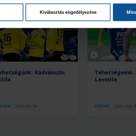
Kiválasztás engedélyezése
Min
eó
Videó
ehetségünk: Radvánszki
Tehetségeink:
ttila
Levente
2026. jún. 05.
2026. máj. 0
adémia
Akadémia