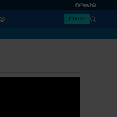
Facebook
Instagram
YouTube
TikTok
Spotify
BELÉPÉS
Jegyek
Keresés