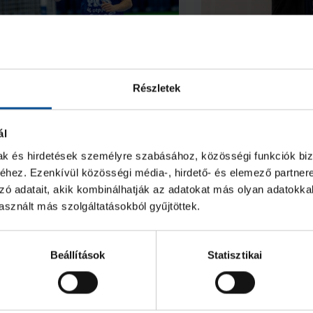
ét akadémistánk az U18-
Start az akadé
Részletek
s Európa-bajnokságon
Vladan Jordovic
ál
2026. júl. 28.
2026. júl. 27
mak és hirdetések személyre szabásához, közösségi funkciók biz
adémia
Akadémia
hez. Ezenkívül közösségi média-, hirdető- és elemező partner
zó adatait, akik kombinálhatják az adatokat más olyan adatokka
sznált más szolgáltatásokból gyűjtöttek.
Beállítások
Statisztikai