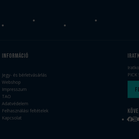
Információ
irat
Iratk
PICK 
Jegy- és bérletvásárlás
Webshop
F
Impresszum
TAO
Adatvédelem
Köve
Felhasználási feltételek
Kapcsolat
Face
Ins