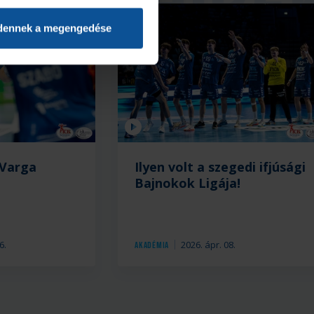
dennek a megengedése
Videó
 Varga
Ilyen volt a szegedi ifjúsági
Bajnokok Ligája!
6.
2026. ápr. 08.
Akadémia