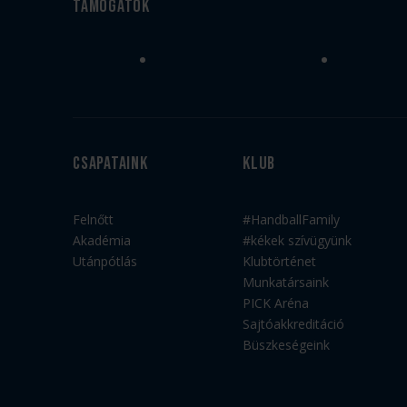
Támogatók
Csapataink
Klub
Felnőtt
#HandballFamily
Akadémia
#kékek szívügyünk
Utánpótlás
Klubtörténet
Munkatársaink
PICK Aréna
Sajtóakkreditáció
Büszkeségeink