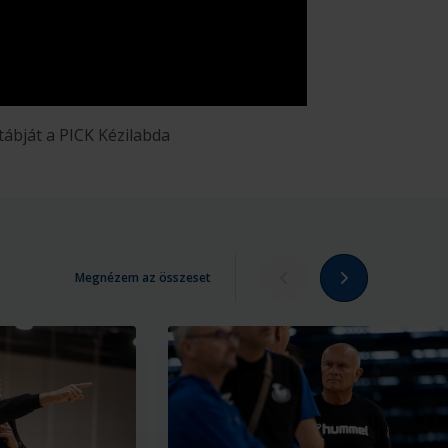
ábját a PICK Kézilabda
Megnézem az összeset