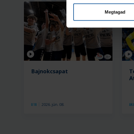
Megtagad
Videó
Vid
Bajnokcsapat
T
A
2026. jún. 08.
U16
Ak