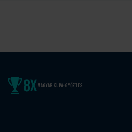
8
x
Magyar kupa-győztes