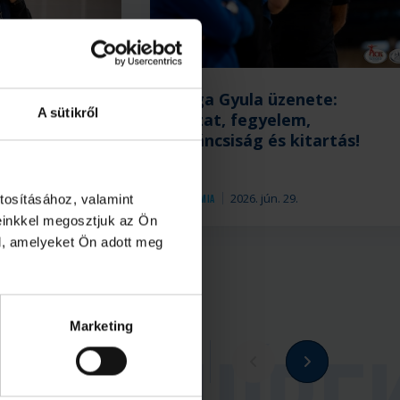
mián –
Zsiga Gyula üzenete:
A sütikről
s visszatért
alázat, fegyelem,
kíváncsiság és kitartás!
.
2026. jún. 29.
tosításához, valamint
Akadémia
einkkel megosztjuk az Ön
l, amelyeket Ön adott meg
Marketing
Megnézem az összeset