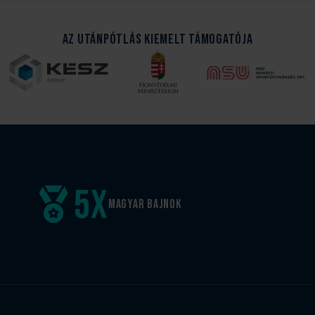
Az Utánpótlás kiemelt támogatója
5
x
Magyar
bajnok