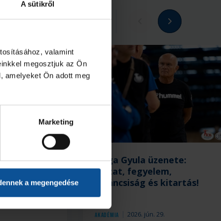
A sütikről
Megnézem az összeset
tosításához, valamint
einkkel megosztjuk az Ön
l, amelyeket Ön adott meg
Marketing
mián –
Zsiga Gyula üzenete:
s visszatért
alázat, fegyelem,
kíváncsiság és kitartás!
dennek a megengedése
.
2026. jún. 29.
Akadémia