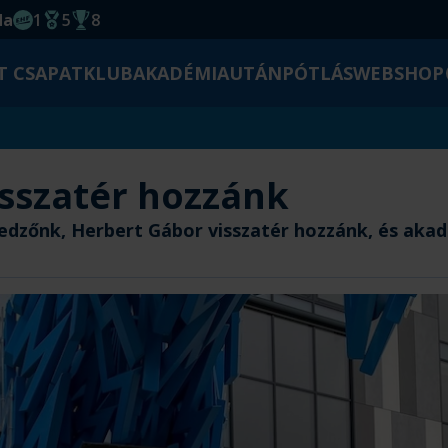
da
1
5
8
EHF kupagyőzelem 2014
Magyar Bajnoki cím
Magyar-Kupa győzelem
T CSAPAT
KLUB
AKADÉMIA
UTÁNPÓTLÁS
WEBSHOP
isszatér hozzánk
edzőnk, Herbert Gábor visszatér hozzánk, és aka