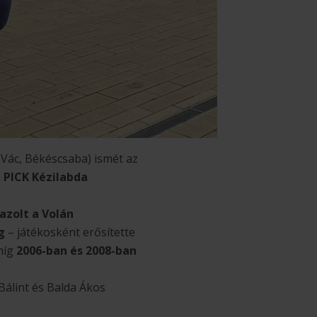
 Vác, Békéscsaba) ismét az
a
PICK Kézilabda
azolt a Volán
ig
– játékosként erősítette
míg
2006-ban és 2008-ban
 Bálint és Balda Ákos