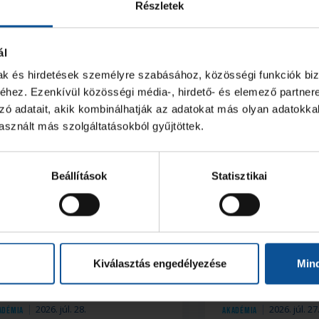
Részletek
ál
mak és hirdetések személyre szabásához, közösségi funkciók biz
hez. Ezenkívül közösségi média-, hirdető- és elemező partner
zó adatait, akik kombinálhatják az adatokat más olyan adatokka
sznált más szolgáltatásokból gyűjtöttek.
Beállítások
Statisztikai
ét akadémistánk az U18-
Start az akadé
s Európa-bajnokságon
Vladan Jordovic
Kiválasztás engedélyezése
Min
2026. júl. 28.
2026. júl. 27
adémia
Akadémia