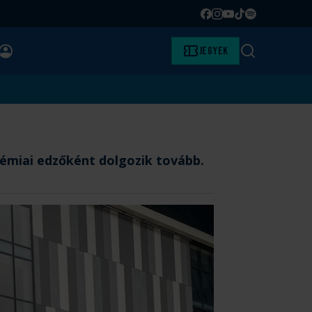
Facebook
Instagram
YouTube
TikTok
Spotify
BELÉPÉS
Jegyek
Keresés
démiai edzőként dolgozik tovább.