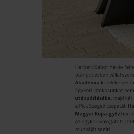
Herbert Gábor hét év feln
utánpótlásban vállal szer
Akadémia
kötelékéhez ta
Egykori játékosunkat nem 
utánpótlásába
, majd két
a Pick Szeged csapatát. H
Magyar Kupa-győztes
let
Az egykori válogatott ját
munkáját segíti.