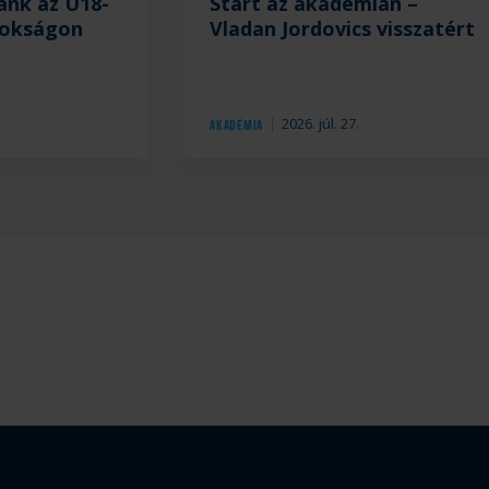
ánk az U18-
Start az akadémián –
nokságon
Vladan Jordovics visszatért
.
2026. júl. 27.
Akadémia