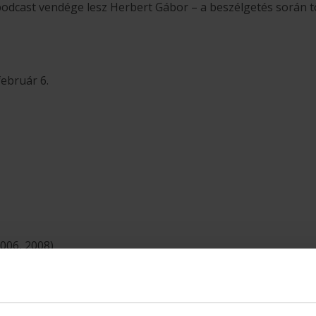
odcast vendége lesz Herbert Gábor – a beszélgetés során t
február 6.
006, 2008)
zés / 26 gól