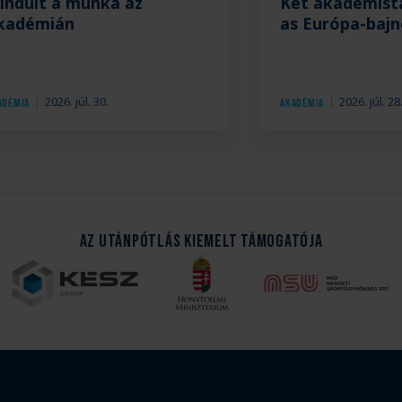
lindult a munka az
Két akadémist
kadémián
as Európa-baj
2026. júl. 30.
2026. júl. 28
adémia
Akadémia
Az Utánpótlás kiemelt támogatója