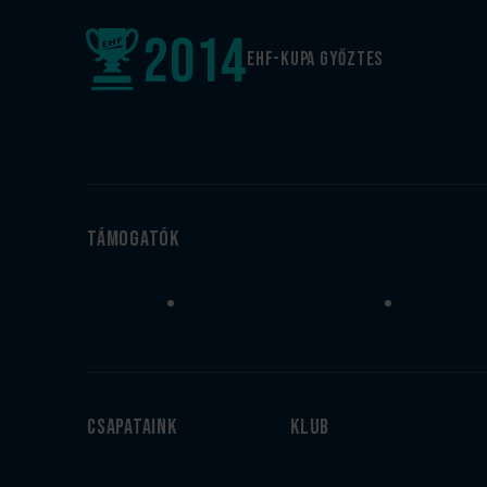
2014
EHF-Kupa győztes
Támogatók
Csapataink
Klub