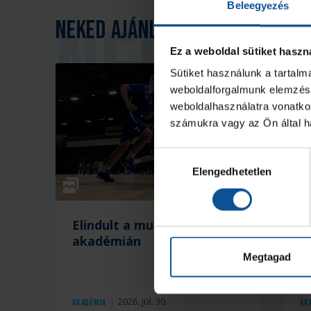
Beleegyezés
Neked ajánljuk
Ez a weboldal sütiket haszn
Sütiket használunk a tartal
weboldalforgalmunk elemzésé
weboldalhasználatra vonatko
számukra vagy az Ön által ha
Hozzájárulás
Elengedhetetlen
kiválasztása
Galéria
Elindult a munka az
K
akadémián
a
Megtagad
2026. júl. 30.
Akadémia
Ak