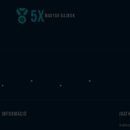
5
x
Magyar
bajnok
Információ
irat
Iratk