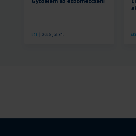
Győzelem az edzőmeccsen!
E
a
2026. júl. 31.
U21
Ak