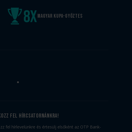
8
x
Magyar kupa-győztes
kozz fel hírcsatornánkra!
ozz fel hírlevelünkre és értesülj elsőként az OTP Bank-