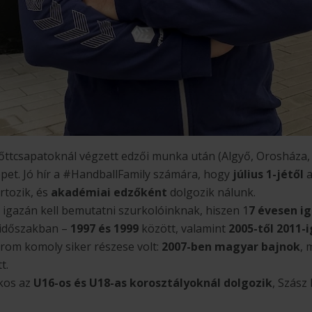
őttcsapatoknál végzett edzői munka után (Algyő, Orosháza,
epet. Jó hír a #HandballFamily számára, hogy
július 1-jétől
rtozik, és
akadémiai edzőként
dolgozik nálunk.
igazán kell bemutatni szurkolóinknak, hiszen 1
7 évesen ig
 időszakban –
1997 és 1999
között, valamint
2005-től 2011-
árom komoly siker részese volt:
2007-ben magyar bajnok
, 
t.
ékos az
U16-os és U18-as korosztályoknál dolgozik
, Szász