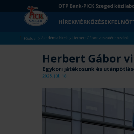
Ugrás
Ugrás
OTP Bank-PICK Szeged kézilab
a
az
fő
oldal
HÍREK
MÉRKŐZÉSEK
FELNŐT
tartalomra
aljára
Kezdőlap
Akadémia hírek
Herbert Gábor visszatér hozzánk
Főoldal
Herbert Gábor v
Egykori játékosunk és utánpótlás
2025. júl. 18.