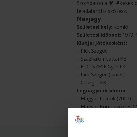
Szombaton a 46. #kékek p
feladatáról is szó lesz.
Névjegy
Születési hely:
Komló
Születési időpont:
1979. 
Klubjai játékosként:
– Pick Szeged
– Százhalombattai KE
– ETO-SZESE Győr FKC
– Pick Szeged (ismét)
– Csurgói KK
Legnagyobb sikerei:
– Magyar bajnok (2007)
– Magyar Kupa-győztes (2
Válogatottság:
70 mérkő