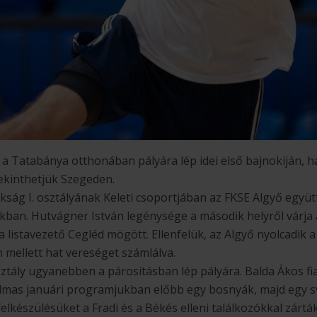
 a Tatabánya otthonában pályára lép idei első bajnokiján, 
ekinthetjük Szegeden.
ság I. osztályának Keleti csoportjában az FKSE Algyő együ
okban. Hutvágner István legénysége a második helyről várja 
listavezető Cegléd mögött. Ellenfelük, az Algyő nyolcadik a
 mellett hat vereséget számlálva.
ztály ugyanebben a párosításban lép pályára. Balda Ákos fiai
lmas januári programjukban előbb egy bosnyák, majd egy sv
lkészülésüket a Fradi és a Békés elleni találkozókkal zártá