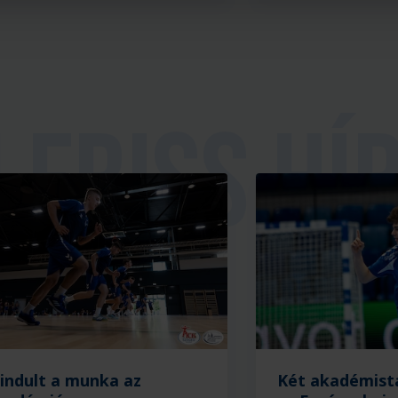
ria
lindult a munka az
Két akadémist