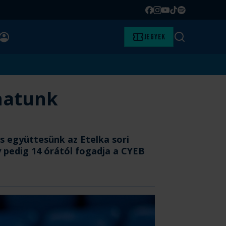
Facebook
Instagram
YouTube
TikTok
Spotify
BELÉPÉS
Jegyek
Keresés
hatunk
s együttesünk az Etelka sori
y pedig 14 órától fogadja a CYEB