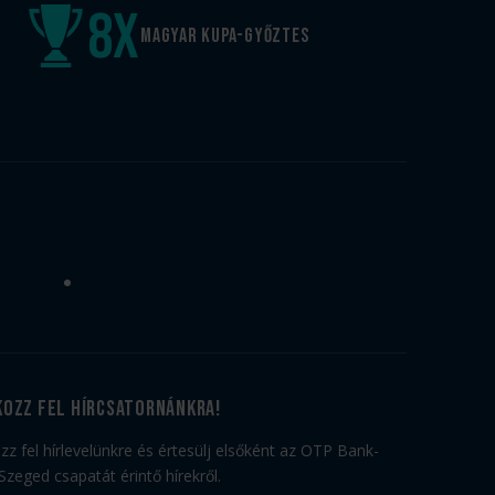
8
x
Magyar kupa-győztes
kozz fel hírcsatornánkra!
ozz fel hírlevelünkre és értesülj elsőként az OTP Bank-
Szeged csapatát érintő hírekről.