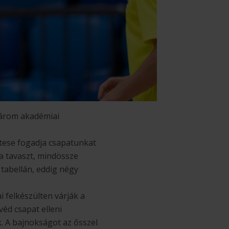
három akadémiai
ttese fogadja csapatunkat
a tavaszt, mindössze
 tabellán, eddig négy
 felkészülten várják a
éd csapat elleni
k. A bajnokságot az ősszel