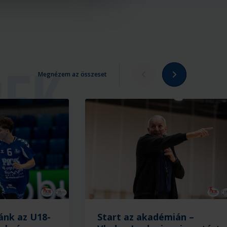
Megnézem az összeset
ánk az U18-
Start az akadémián –