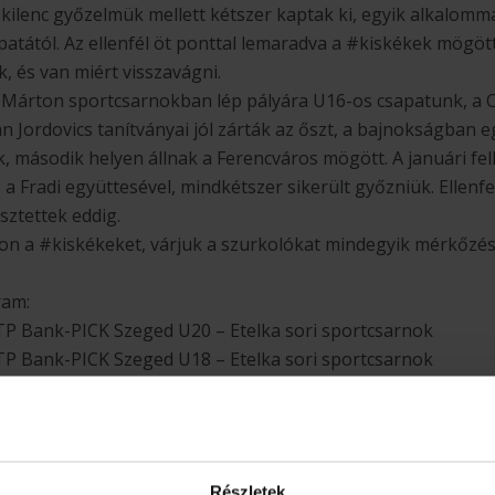
 kilenc győzelmük mellett kétszer kaptak ki, egyik alkalomm
apatától. Az ellenfél öt ponttal lemaradva a #kiskékek mögöt
, és van miért visszavágni.
 Márton sportcsarnokban lép pályára U16-os csapatunk, a 
n Jordovics tanítványai jól zárták az őszt, a bajnokságban e
, második helyen állnak a Ferencváros mögött. A januári fel
Fradi együttesével, mindkétszer sikerült győzniük. Ellenfelü
sztettek eddig.
n a #kiskékeket, várjuk a szurkolókat mindegyik mérkőzésr
ram:
P Bank-PICK Szeged U20 – Etelka sori sportcsarnok
P Bank-PICK Szeged U18 – Etelka sori sportcsarnok
 Szeged U16–CYEB Budakalász – Ludányi Márton sportcsa
Részletek