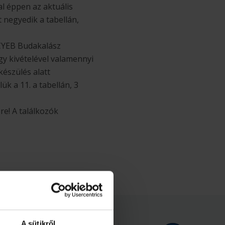
al éppen az aktuális
t negyedik a tabellán,
CYEB Budakalász
gy kivételével valamennyi
készülés alatt
k a 11. a tabellán, 3
e! A találkozók
rnok
A sütikről