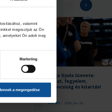
Megnézem az összeset
tosításához, valamint
einkkel megosztjuk az Ön
l, amelyeket Ön adott meg
Marketing
mián –
Zsiga Gyula üzenete:
s visszatért
alázat, fegyelem,
kíváncsiság és kitartás!
dennek a megengedése
.
2026. jún. 29.
Akadémia