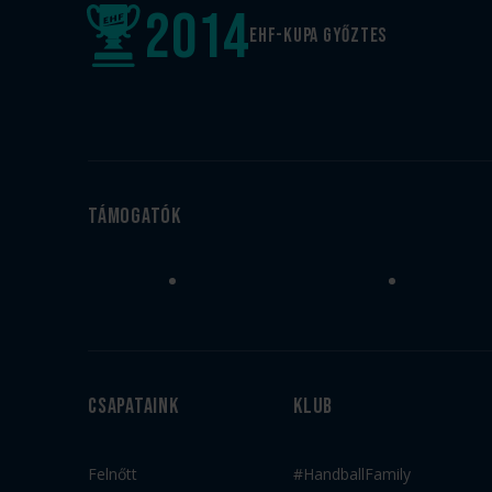
2014
EHF-Kupa győztes
Támogatók
Csapataink
Klub
Felnőtt
#HandballFamily