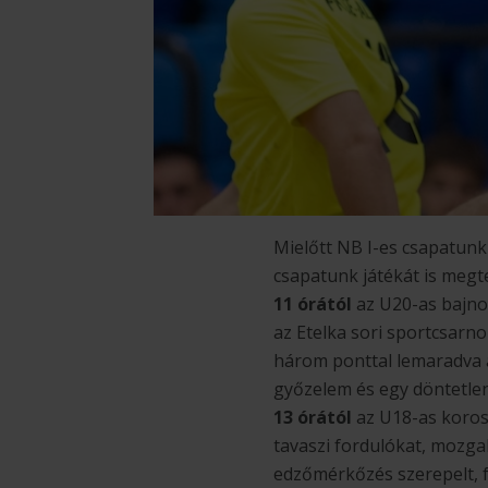
Mielőtt NB I-es csapatunk
csapatunk játékát is megt
11 órától
az U20-as bajnok
az Etelka sori sportcsarn
három ponttal lemaradva a 
győzelem és egy döntetlen
13 órától
az U18-as koros
tavaszi fordulókat, mozga
edzőmérkőzés szerepelt, fe