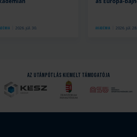
kadémián
as Európa-baj
2026. júl. 30.
2026. júl. 28
adémia
Akadémia
Az Utánpótlás kiemelt támogatója