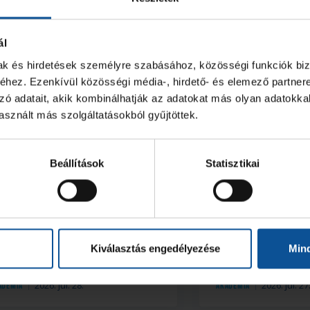
ál
mak és hirdetések személyre szabásához, közösségi funkciók biz
hez. Ezenkívül közösségi média-, hirdető- és elemező partner
zó adatait, akik kombinálhatják az adatokat más olyan adatokka
sznált más szolgáltatásokból gyűjtöttek.
Beállítások
Statisztikai
ét akadémistánk az U18-
Start az akadé
s Európa-bajnokságon
Vladan Jordovic
Kiválasztás engedélyezése
Min
2026. júl. 28.
2026. júl. 27
adémia
Akadémia