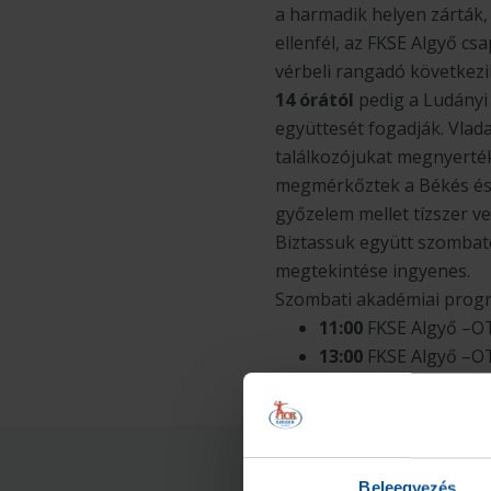
a harmadik helyen zárták,
ellenfél, az FKSE Algyő cs
vérbeli rangadó következik
14 órától
pedig a Ludányi
együttesét fogadják. Vlada
találkozójukat megnyerték
megmérkőztek a Békés és a 
győzelem mellet tízszer ve
Biztassuk együtt szombato
megtekintése ingyenes.
Szombati akadémiai prog
11:00
FKSE Algyő –OT
13:00
FKSE Algyő –OT
14:00
OTP Bank-PICK
Beleegyezés