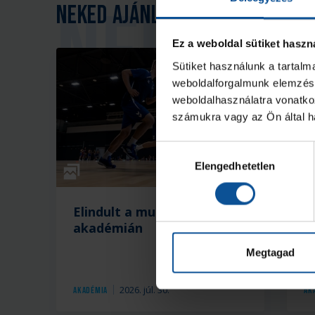
Neked ajánljuk
Ez a weboldal sütiket haszn
Sütiket használunk a tartal
weboldalforgalmunk elemzésé
weboldalhasználatra vonatko
számukra vagy az Ön által ha
Hozzájárulás
Elengedhetetlen
kiválasztása
Galéria
Elindult a munka az
K
akadémián
a
Megtagad
2026. júl. 30.
Akadémia
Ak