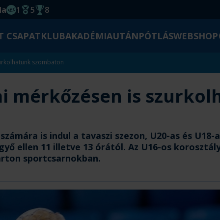
da
1
5
8
EHF kupagyőzelem 2014
Magyar Bajnoki cím
Magyar-Kupa győzelem
T CSAPAT
KLUB
AKADÉMIA
UTÁNPÓTLÁS
WEBSHOP
urkolhatunk szombaton
 mérkőzésen is szurkol
ámára is indul a tavaszi szezon, U20-as és U18-a
yő ellen 11 illetve 13 órától. Az U16-os korosztál
árton sportcsarnokban.