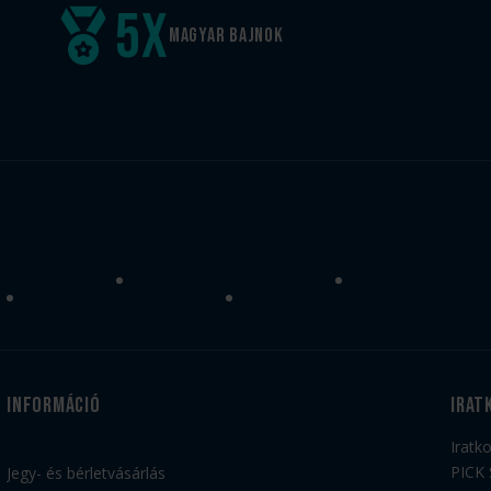
5
x
Magyar
bajnok
Információ
irat
Iratk
PICK 
Jegy- és bérletvásárlás