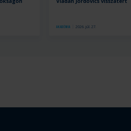
nokságon
Vladan Jordovics visszatért
.
2026. júl. 27.
Akadémia