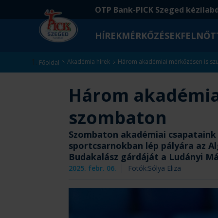
Ugrás
Ugrás
OTP Bank-PICK Szeged kézilab
a
az
fő
oldal
HÍREK
MÉRKŐZÉSEK
FELNŐT
tartalomra
aljára
Kezdőlap
Akadémia hírek
Három akadémiai mérkőzésen is sz
Főoldal
Három akadémiai
szombaton
Szombaton akadémiai csapataink sz
sportcsarnokban lép pályára az Alg
Budakalász gárdáját a Ludányi M
2025. febr. 06.
Fotók:
Sólya Eliza