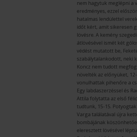
nem hagytuk meglépni a ven
eredményes, ezzel először
hatalmas lendülettel vere
időt kért, amit sikeresen g
lövésre. A kemény szegedi
átlövésével ismét két gólo
védést mutatott be, Feket
szabálytalankodott, neki k
Koncz nem tudott megfogni,
növelték az előnyüket, 12-
vonulhattak pihenőre a cs
Egy labdaszerzéssel és Ra
Attila folytatta az első f
tudtunk, 15-15. Potyogtak 
Varga találatával újra kett
bombájának köszönhetően 
eleresztett lövésével lépt