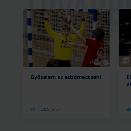
Galé
Győzelem az edzőmeccsen!
E
a
2026. júl. 31.
U21
Ak