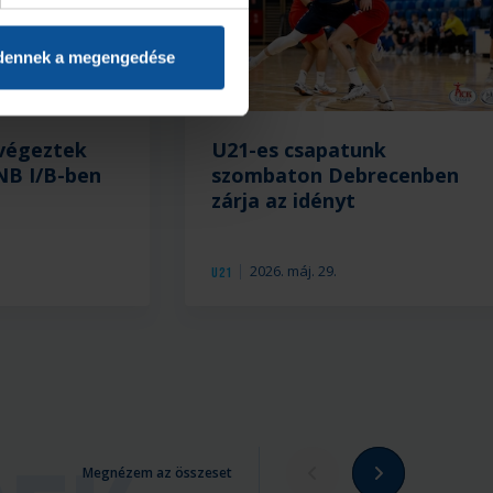
dennek a megengedése
 végeztek
U21-es csapatunk
NB I/B-ben
szombaton Debrecenben
zárja az idényt
2026. máj. 29.
U21
Megnézem az összeset