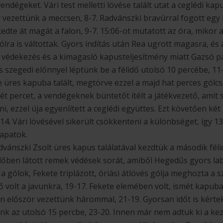
dégeket. Vári test melletti lövése talált utat a ceglédi kap
 vezettünk a meccsen, 8-7. Radvánszki bravúrral fogott egy 
kedte át magát a falon, 9-7. 15:06-ot mutatott az óra, mikor
ólra is váltottak. Gyors indítás után Rea ugrott magasra, és 
 védekezés és a kimagasló kapusteljesítmény miatt Gazsó pas
s szegedi előnnyel léptünk be a félidő utolsó 10 percébe, 11
e üres kapuba talált, megtörve ezzel a majd hat perces gólc
ét percet, a vendégeknek büntetőt ítélt a játékvezető, amit s
 ezzel úja egyenlített a ceglédi együttes. Ezt követően két 
14. Vári lövésével sikerült csökkenteni a különbséget, így 13
apatok.
dvánszki Zsolt üres kapus találatával kezdtük a második fél
élidőben látott remek védések sorát, amiből Hegedűs gyors la
a gólok, Fekete triplázott, óriási átlövés gólja meghozta a 
ő volt a javunkra, 19-17. Fekete elemében volt, ismét kapuba 
először vezettünk hárommal, 21-19. Gyorsan időt is kértek
ünk az utolsó 15 percbe, 23-20. Innen már nem adtuk ki a ke