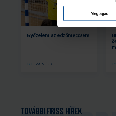
Megtagad
Győzelem az edzőmeccsen!
B
ö
m
2026. júl. 31.
U21
U2
További friss hírek