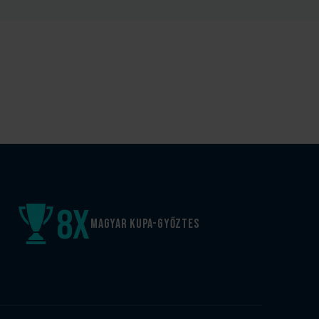
8
x
Magyar kupa-győztes