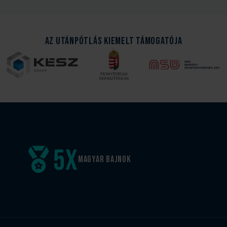
Az Utánpótlás kiemelt támogatója
5
x
Magyar
bajnok