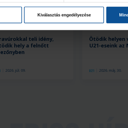
Kiválasztás engedélyezése
Min
ravúrokkal teli idény,
Ötödik helyen
tödik hely a felnőtt
U21-eseink az 
ezőnyben
2026. júl. 09.
2026. máj. 30.
1
U21