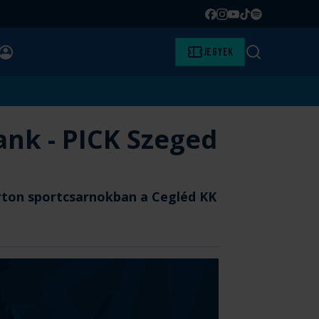
Facebook
Instagram
YouTube
TikTok
Spotify
BELÉPÉS
Jegyek
Keresés
ank - PICK Szeged
árton sportcsarnokban a Cegléd KK