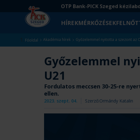
Ugrás
Ugrás
OTP Bank-PICK Szeged kézilab
a
az
fő
oldal
HÍREK
MÉRKŐZÉSEK
FELNŐT
tartalomra
aljára
Kezdőlap
Akadémia hírek
Győzelemmel nyitotta a szezont az 
Főoldal
Győzelemmel nyit
U21
Fordulatos meccsen 30-25-re nyer
ellen.
2023. szept. 04.
Szerző:
Ormándy Katalin