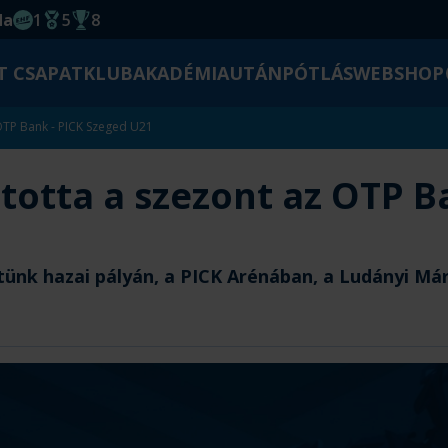
da
1
5
8
EHF kupagyőzelem 2014
Magyar Bajnoki cím
Magyar-Kupa győzelem
T CSAPAT
KLUB
AKADÉMIA
UTÁNPÓTLÁS
WEBSHOP
OTP Bank - PICK Szeged U21
otta a szezont az OTP B
tünk hazai pályán, a PICK Arénában, a Ludányi M