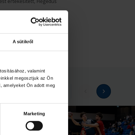
est értékesített, Hegedűs
lédi kapuba. 40
állítását, de ez nem
rccel a vége előtt
zegedi tábortól. Végül
A sütikről
tosításához, valamint
einkkel megosztjuk az Ön
l, amelyeket Ön adott meg
Megnézem az összeset
Marketing