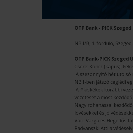
OTP Bank - PICK Szeged 
NB I/B, 1. forduló, Szege
OTP Bank-PICK Szeged U
Csere: Koncz (kapus), Feket
A szezonnyitó hét utolsó 
NB I-ben játszó ceglédi e
A #kiskékek korábbi vezető
vezetését a most kezdődő 
Nagy rohanással kezdődöt
lövésekkel és jó védésekk
Vári, Varga és Hegedűs tal
Radvánszki Attila védéseiv