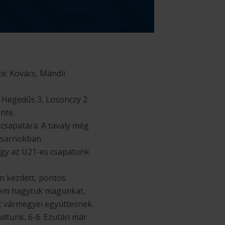
te: Kovács, Mándli
1, Hegedűs 3, Losonczy 2.
nte.
csapatára. A tavaly még
csarnokban.
 így az U21-es csapatunk
n kezdett, pontos
 nem hagytuk magunkat,
st vármegyei együttesnek.
tudtunk, 6-6. Ezután már