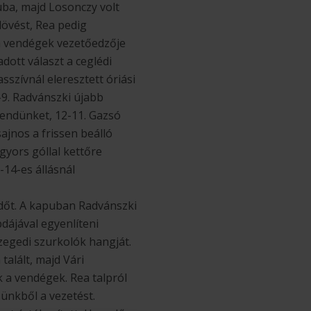
uba, majd Losonczy volt
lövést, Rea pedig
 a vendégek vezetőedzője
adott választ a ceglédi
szívnál eleresztett óriási
-9. Radvánszki újabb
sendünket, 12-11. Gazsó
ajnos a frissen beálló
gyors góllal kettőre
-14-es állásnál
időt. A kapuban Radvánszki
bdájával egyenlíteni
szegedi szurkolók hangját.
talált, majd Vári
 a vendégek. Rea talpról
zünkből a vezetést.