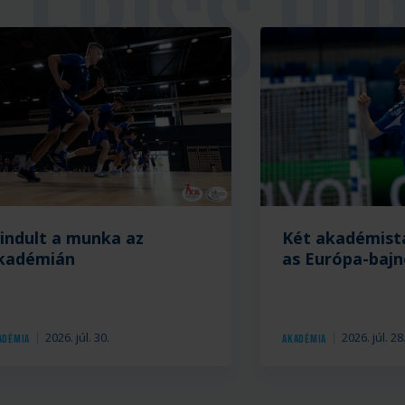
ria
lindult a munka az
Két akadémist
kadémián
as Európa-baj
2026. júl. 30.
2026. júl. 28
adémia
Akadémia