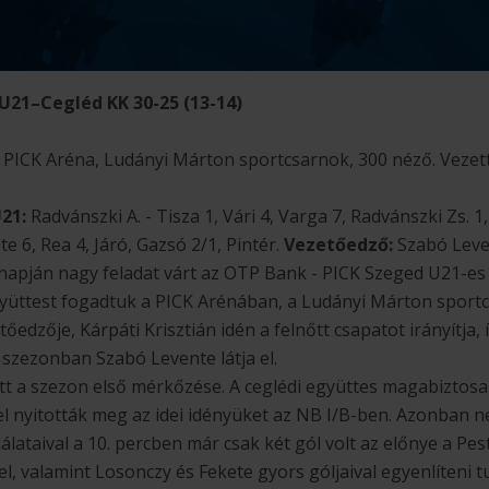
U21–Cegléd KK 30-25 (13-14)
d, PICK Aréna, Ludányi Márton sportcsarnok, 300 néző. Vezet
21:
Radvánszki A. - Tisza 1, Vári 4, Varga 7, Radvánszki Zs. 
e 6, Rea 4, Járó, Gazsó 2/1, Pintér.
Vezetőedző:
Szabó Leve
napján nagy feladat várt az OTP Bank - PICK Szeged U21-es 
gyüttest fogadtuk a PICK Arénában, a Ludányi Márton sport
edzője, Kárpáti Krisztián idén a felnőtt csapatot irányítja,
szezonban Szabó Levente látja el.
t a szezon első mérkőzése. A ceglédi együttes magabiztosa
el nyitották meg az idei idényüket az NB I/B-ben. Azonban
álataival a 10. percben már csak két gól volt az előnye a Pe
el, valamint Losonczy és Fekete gyors góljaival egyenlíteni 