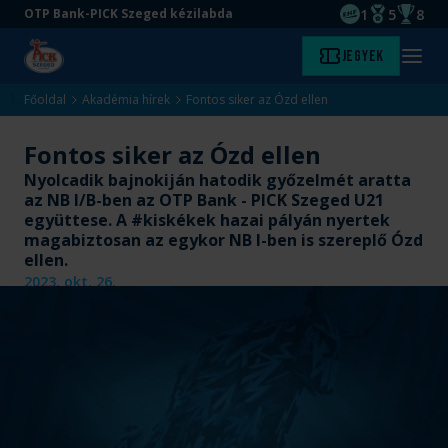
1
5
8
OTP Bank-PICK Szeged kézilabda
EHF kupagyőze
Magyar Baj
Magyar
Ugrás
Ugrás
Jegyek
Kezdőlap
Menü
a
az
megny
fő
oldal
Főoldal
Akadémia hírek
Fontos siker az Ózd ellen
tartalomra
aljára
Fontos siker az Ózd ellen
Nyolcadik bajnokiján hatodik győzelmét aratta
az NB I/B-ben az OTP Bank - PICK Szeged U21
együttese. A #kiskékek hazai pályán nyertek
magabiztosan az egykor NB I-ben is szereplő Ózd
ellen.
2023. okt. 26.