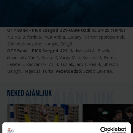
OTP Bank - PICK Szeged U21-ÓAM-Ózdi KC 34-29 (19-15)
NB I/B, 8. forduló, PICK Aréna, Ludányi Márton sportcsarnok,
200 néző. Vezette: Hornyik, Zörgő.
OTP Bank - PICK Szeged U21:
Radvánszki A., Fazekas
(kapusok), Vári 1, Gazsó 7, Varga M. 5, Kucsera 4, Pintér,
Fekete 5, Radvánszki Zs. 4, Tusjak, Járó 1, Rea 4, Juhász 3,
Balogh, Hegedűs, Furka.
Vezetőedző:
Szabó Levente.
Neked ajánljuk