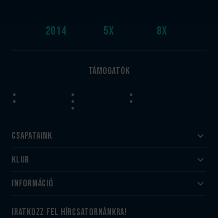
2014
5
x
8
x
Támogatók
Csapataink
Klub
Felnőtt
Akadémia
Utánpótlás
Információ
#HandballFamily
#kékek szívügyünk
Klubtörténet
Jegy- és bérletvásárlás
iratkozz fel hírcsatornánkra!
Munkatársaink
Webshop