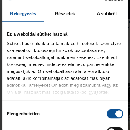
Beleegyezés
Részletek
A sütikről
Győzelem az edzőmeccsen!
Bravúrokkal teli idény,
hely a felnőtt mezőny
Ez a weboldal sütiket használ
2026. júl. 31.
2026. júl. 09.
U21
U21
Sütiket használunk a tartalmak és hirdetések személyre
Megnézem az összeset
szabásához, közösségi funkciók biztosításához,
valamint weboldalforgalmunk elemzéséhez. Ezenkívül
közösségi média-, hirdető- és elemező partnereinkkel
További friss hírek
megosztjuk az Ön weboldalhasználatra vonatkozó
adatait, akik kombinálhatják az adatokat más olyan
adatokkal, amelyeket Ön adott meg számukra vagy az
Ön által használt más szolgáltatásokból gyűjtöttek.
Hozzájárulás
Elengedhetetlen
kiválasztása
Galéria