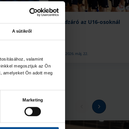
-os
Évadzáró az U16-osoknál
A sütikről
2026. máj. 22.
U16
tosításához, valamint
einkkel megosztjuk az Ön
l, amelyeket Ön adott meg
Marketing
Megnézem az összeset