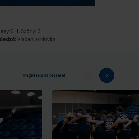
gy G. 1, Szőnyi 2,
őedző:
Vladan Jordovics.
Megnézem az összeset