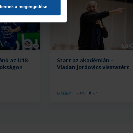
dennek a megengedése
ánk az U18-
Start az akadémián –
nokságon
Vladan Jordovics visszatért
.
2026. júl. 27.
Akadémia