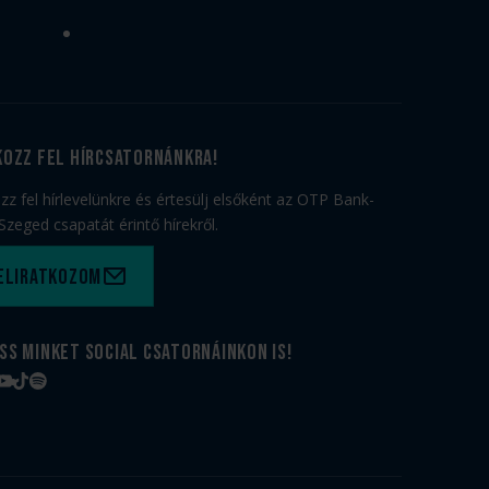
kozz fel hírcsatornánkra!
ozz fel hírlevelünkre és értesülj elsőként az OTP Bank-
Szeged csapatát érintő hírekről.
eliratkozom
ss minket social csatornáinkon is!
book
tagram
YouTube
TikTok
Spotify