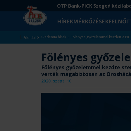
Ugrás
Ugrás
OTP Bank-PICK Szeged kézilab
a
az
fő
oldal
HÍREK
MÉRKŐZÉSEK
FELNŐT
tartalomra
aljára
Kezdőlap
Akadémia hírek
Fölényes győzelemmel kezdett a PI
Főoldal
Fölényes győzel
Fölényes győzelemmel kezdte sze
verték magabiztosan az Orosházá
2020. szept. 10.