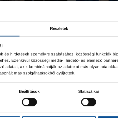
eó
ajnokcsapat
Keserédes U16
idényzáró
Részletek
ál
2026. jún. 08.
2026. máj. 23.
6
U16
mak és hirdetések személyre szabásához, közösségi funkciók biz
hez. Ezenkívül közösségi média-, hirdető- és elemező partner
zó adatait, akik kombinálhatják az adatokat más olyan adatokka
sznált más szolgáltatásokból gyűjtöttek.
Beállítások
Statisztikai