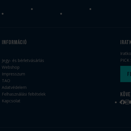
Információ
irat
Iratk
PICK 
Jegy- és bérletvásárlás
Webshop
F
Impresszum
TAO
Adatvédelem
Köve
Felhasználási feltételek
Kapcsolat
Face
Ins