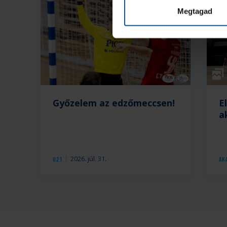
Megtagad
Galé
Győzelem az edzőmeccsen!
E
a
2026. júl. 31.
U21
Ak