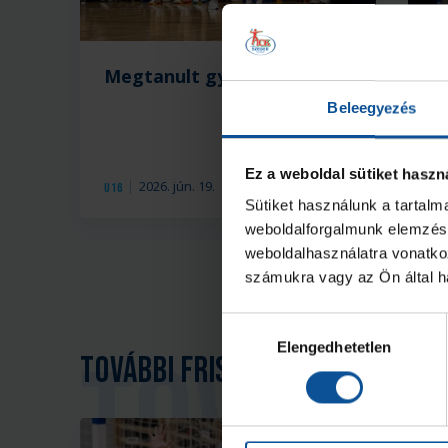
Vid
Megtanult győzni a csapat
B
Beleegyezés
Ez a weboldal sütiket haszn
2026. jún. 19.
U16
U1
Sütiket használunk a tartal
weboldalforgalmunk elemzésé
weboldalhasználatra vonatko
számukra vagy az Ön által ha
Hozzájárulás
Elengedhetetlen
kiválasztása
További friss hírek