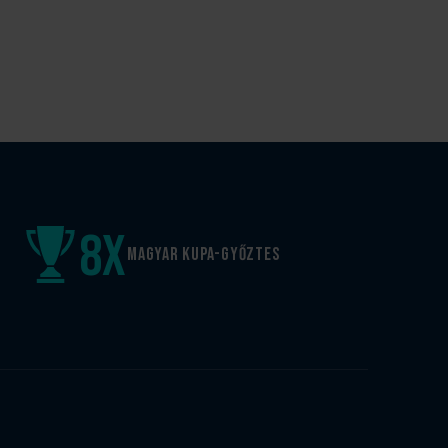
8
x
Magyar kupa-győztes