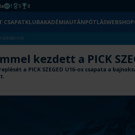
da
1
5
8
EHF kupagyőzelem 2014
Magyar Bajnoki cím
Magyar-Kupa győzelem
T CSAPAT
KLUB
AKADÉMIA
UTÁNPÓTLÁS
WEBSHOP
CK SZEGED U16
emmel kezdett a PICK SZ
replését a PICK SZEGED U16-os csapata a bajnoks
t.