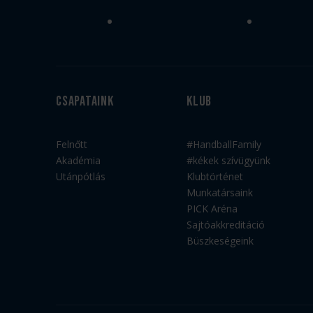
Csapataink
Klub
Felnőtt
#HandballFamily
Akadémia
#kékek szívügyünk
Utánpótlás
Klubtörténet
Munkatársaink
PICK Aréna
Sajtóakkreditáció
Büszkeségeink