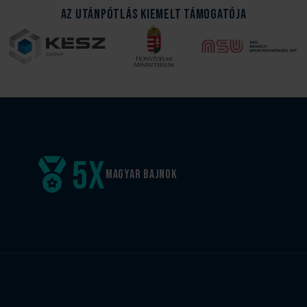
Az Utánpótlás kiemelt támogatója
5
x
Magyar
bajnok