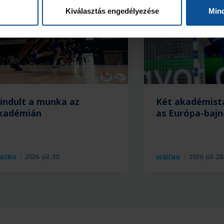
Kiválasztás engedélyezése
Min
ria
lindult a munka az
Két akadémist
kadémián
as Európa-baj
2026. júl. 30.
2026. júl. 28
adémia
Akadémia