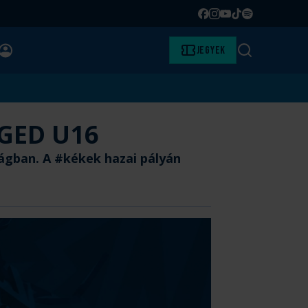
Facebook
Instagram
YouTube
TikTok
Spotify
BELÉPÉS
Jegyek
Keresés
EGED U16
ágban. A #kékek hazai pályán