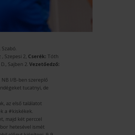
 Szabó.
 , Szepesi 2,
Cserék:
Tóth
D., Sajben 2.
Vezetőedző:
 NB I/B-ben szereplő
endégeket tucatnyi, de
, az első találatot
ek a #kiskékek.
t, majd két perccel
mbor hetesével ismét
bil előnyt kiépíteni, 9-9-