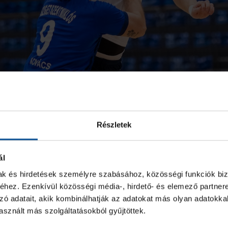
Részletek
n belelendültek a csapatok, majd a vendégek lépésről lépés
játék után 15-11-re vezettek. Vincze Péter és Mészáros Mát
ál
ni nem sikerült.
mak és hirdetések személyre szabásához, közösségi funkciók biz
-as állással fordultunk, innentől már az ellenfél akarata érv
hez. Ezenkívül közösségi média-, hirdető- és elemező partner
 utolsó előtti másodpercben állítva be: 17-25.
zó adatait, akik kombinálhatják az adatokat más olyan adatokka
február 9-én (vasárnap) lépnek Pályára a Rákosmente vend
sznált más szolgáltatásokból gyűjtöttek.