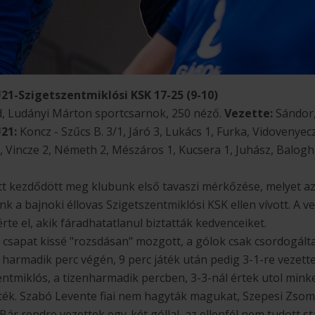
1-Szigetszentmiklósi KSK 17-25 (9-10)
ed, Ludányi Márton sportcsarnok, 250 néző.
Vezette:
Sándor,
21:
Koncz - Szűcs B. 3/1, Járó 3, Lukács 1, Furka, Vidovenyecz
, Vincze 2, Németh 2, Mészáros 1, Kucsera 1, Juhász, Balogh 
t kezdődött meg klubunk első tavaszi mérkőzése, melyet az
 a bajnoki éllovas Szigetszentmiklósi KSK ellen vívott. A v
rte el, akik fáradhatatlanul biztatták kedvenceiket.
 csapat kissé "rozsdásan" mozgott, a gólok csak csordogáltak
harmadik perc végén, 9 perc játék után pedig 3-1-re vezett
entmiklós, a tizenharmadik percben, 3-3-nál értek utol minke
tték. Szabó Levente fiai nem hagyták magukat, Szepesi Zso
. Bár rendre vezettek egy-két góllal, az ellenfél nem tudott sta