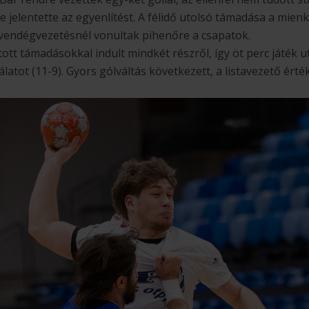
 jelentette az egyenlítést. A félidő utolsó támadása a mien
s vendégvezetésnél vonultak pihenőre a csapatok.
ott támadásokkal indult mindkét részről, így öt perc játék 
latot (11-9). Gyors gólváltás következett, a listavezető ért