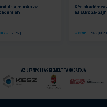
lindult a munka az
Két akadémist
kadémián
as Európa-baj
2026. júl. 30.
2026. júl. 28
adémia
Akadémia
Az Utánpótlás kiemelt támogatója