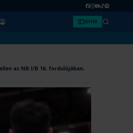
Facebook
Instagram
YouTube
TikTok
Spotify
BELÉPÉS
Jegyek
Keresés
llen az NB I/B 16. fordulójában.