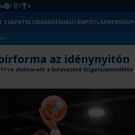
da
1
5
8
EHF kupagyőzelem 2014
Magyar Bajnoki cím
Magyar-Kupa győzelem
T CSAPAT
KLUB
AKADÉMIA
UTÁNPÓTLÁS
WEBSHOP
itón
pírforma az idénynyitón
17-re alulmaradt a listavezető Szigetszentmiklós e