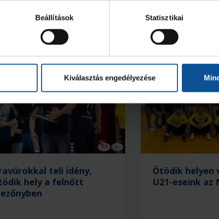
Beállítások
Statisztikai
Kiválasztás engedélyezése
Min
ravúrokkal teli idény,
Ötödik helyen
tödik hely a felnőtt
U21-eseink az 
ezőnyben