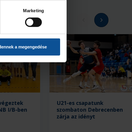
Marketing
Megnézem az összeset
dennek a megengedése
 végeztek
U21-es csapatunk
NB I/B-ben
szombaton Debrecenben
zárja az idényt