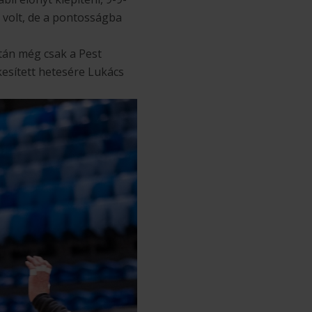
k volt, de a pontosságba
után még csak a Pest
ékesített hetesére Lukács