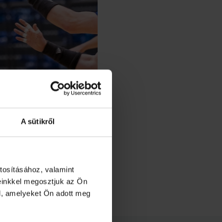
A sütikről
re kezdték érvényesíteni
é góljaival kapaszkodtunk
tosításához, valamint
ényesült, sorra dobták a
einkkel megosztjuk az Ön
l, amelyeket Ön adott meg
égeként.