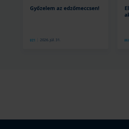
Győzelem az edzőmeccsen!
E
a
2026. júl. 31.
U21
Ak