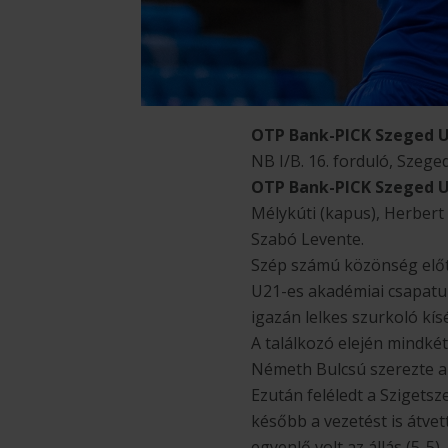
OTP Bank-PICK Szeged U2
NB I/B. 16. forduló, Szeg
OTP Bank-PICK Szeged U
Mélykúti (kapus), Herbert 
Szabó Levente.
Szép számú közönség előt
U21-es akadémiai csapatunk
igazán lelkes szurkoló kísé
A találkozó elején mindkét
Németh Bulcsú szerezte a 
Ezután feléledt a Szigetsz
később a vezetést is átve
egyenlő volt az állás (5-5)