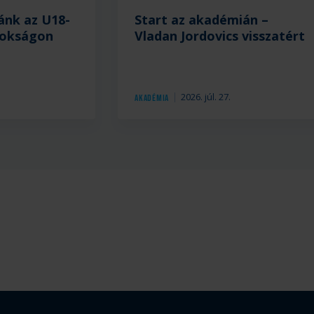
ánk az U18-
Start az akadémián –
nokságon
Vladan Jordovics visszatért
.
2026. júl. 27.
Akadémia