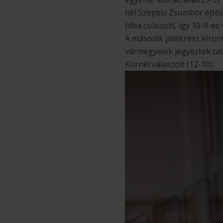
nél Szepesi Zsombor ejtése
hiba csúszott, így 10-9-e
A második játékrész elront
vármegyeiek jegyeztek talá
Kornél válaszolt (12-10).