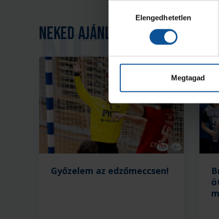
Hozzájárulás
Elengedhetetlen
kiválasztása
Neked ajánljuk
Megtagad
Győzelem az edzőmeccsen!
B
ö
m