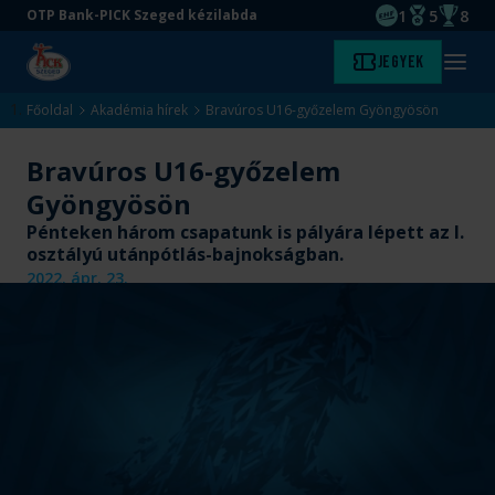
1
5
8
OTP Bank-PICK Szeged kézilabda
EHF kupagyőze
Magyar Baj
Magyar
Ugrás
Ugrás
Jegyek
Kezdőlap
Menü
a
az
megny
fő
oldal
Főoldal
Akadémia hírek
Bravúros U16-győzelem Gyöngyösön
tartalomra
aljára
Bravúros U16-győzelem
Gyöngyösön
Pénteken három csapatunk is pályára lépett az I.
osztályú utánpótlás-bajnokságban.
2022. ápr. 23.