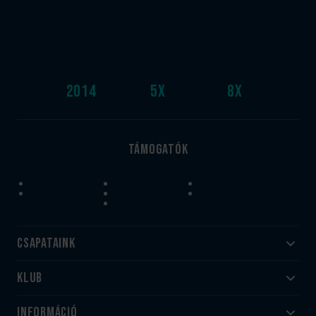
2014
5
x
8
x
Támogatók
Csapataink
Klub
Felnőtt
Akadémia
Utánpótlás
Információ
#HandballFamily