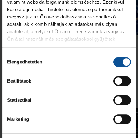
valamint weboldalforgalmunk elemzéséhez. Ezenkívül
közösségi média-, hirdető- és elemező partnereinkkel
megosztjuk az Ön weboldalhasználatra vonatkozó
adatait, akik kombinálhatják az adatokat más olyan
Galéria
adatokkal, amelyeket Ön adott meg számukra vagy az
Elindult a munka az akadémián
Két akadémistánk az U
Ön által használt más szolgáltatásokból gyűjtöttek.
Európa-bajnokságon
Hozzájárulás
2026. júl. 30.
2026. júl. 28.
Akadémia
Akadémia
Elengedhetetlen
kiválasztása
Megnézem az összeset
Beállítások
További friss hírek
Statisztikai
Marketing