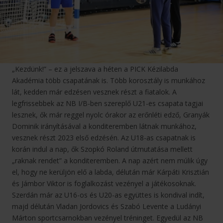
„Kezdünk!” – ez a jelszava a héten a PICK Kézilabda
Akadémia több csapatának is. Több korosztály is munkához
lát, kedden már edzésen vesznek részt a fiatalok. A
legfrissebbek az NB I/B-ben szereplő U21-es csapata tagjai
lesznek, ők már reggel nyolc órakor az erőnléti edző, Granyák
Dominik irányításával a konditeremben látnak munkához,
vesznek részt 2023 első edzésén. Az U18-as csapatnak is
korán indul a nap, ők Szopkó Roland útmutatása mellett
„raknak rendet” a konditeremben. A nap azért nem múlik úgy
el, hogy ne kerüljön elő a labda, délután már Kárpáti Krisztián
és Jámbor Viktor is foglalkozást vezényel a játékosoknak.
Szerdán már az U16-os és U20-as együttes is kondival indít,
majd délután Vladan Jordovics és Szabó Levente a Ludányi
Márton sportcsarnokban vezényel tréninget. Egyedül az NB