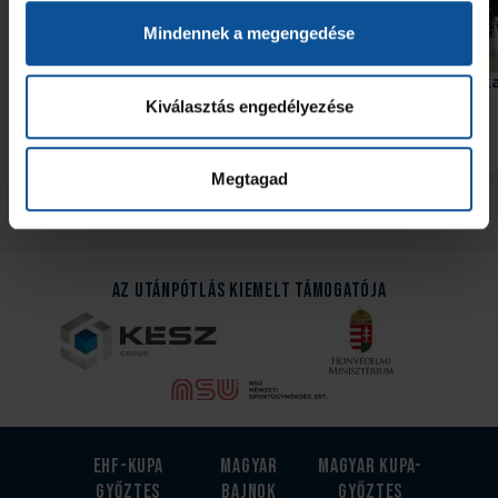
Mindennek a megengedése
Galéria
Győzelem az edzőmeccsen!
Elindult a munka az a
Kiválasztás engedélyezése
2026. júl. 31.
2026. júl. 30.
U21
Akadémia
Megtagad
Megnézem az összeset
Az Utánpótlás kiemelt támogatója
EHF-Kupa
Magyar
Magyar kupa-
győztes
bajnok
győztes