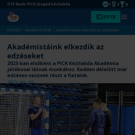
1
5
8
OTP Bank-PICK Szeged kézilabda
EHF kupagyőze
Magyar Baj
Magyar
Ugrás
Ugrás
Jegyek
Kezdőlap
Menü
a
az
megny
fő
oldal
Főoldal
Akadémia hírek
Akadémistáink elkezdik az edzéseket
tartalomra
aljára
Akadémistáink elkezdik az
edzéseket
2023-ban elsőként a PICK Kézilabda Akadémia
játékosai látnak munkához. Kedden délelőtt már
edzésen vesznek részt a fiatalok.
2023. jan. 02.