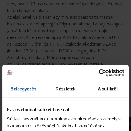
II-es, azaz U23-as csapat nem kezd még el dolgozni, ők jövő
héten látnak munkához.
Az első hetek valójában egy mini alapozást tartalmaznak,
hiszen csak a hónap végén folytatódnak majd a bajnokságok.
Januárban két korosztályos csapatunkra várnak majd
meccsek, 22-én (vasárnap) a PICK Kézilabda Akadémia U18-
as (kezdés: 15 óra) és a PICK Kézilabda Akadémia U20-as
(kezdés: 17 óra) csapatai a DEAC-ot fogadják a PICK
Arénában, a Ludányi Márton sportcsarnokban.
Az U16-os csapat február 1-én Békésén folytatja a
küzdelmet, az NB I/B-s OTP Bank - PICK Szeged U21 pedig
február 4-én 16 órakor hazai környezetben a DEAC ellen lép
majd pályára.
Beleegyezés
Részletek
A sütikről
Neked ajánljuk
Ez a weboldal sütiket használ
Sütiket használunk a tartalmak és hirdetések személyre
szabásához, közösségi funkciók biztosításához,