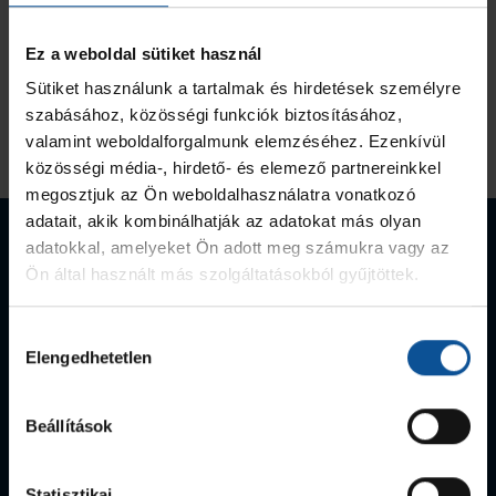
Ez a weboldal sütiket használ
Sütiket használunk a tartalmak és hirdetések személyre
szabásához, közösségi funkciók biztosításához,
valamint weboldalforgalmunk elemzéséhez. Ezenkívül
közösségi média-, hirdető- és elemező partnereinkkel
megosztjuk az Ön weboldalhasználatra vonatkozó
adatait, akik kombinálhatják az adatokat más olyan
EHF-Kupa
Magyar
Magyar kupa-
adatokkal, amelyeket Ön adott meg számukra vagy az
győztes
bajnok
győztes
Ön által használt más szolgáltatásokból gyűjtöttek.
Hozzájárulás
Elengedhetetlen
kiválasztása
2014
5
x
8
x
Beállítások
Statisztikai