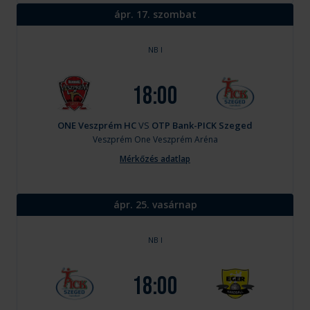
ápr. 17. szombat
NB I
18:00
ONE Veszprém HC
VS
OTP Bank-PICK Szeged
Veszprém
One Veszprém Aréna
Mérkőzés adatlap
ápr. 25. vasárnap
NB I
18:00