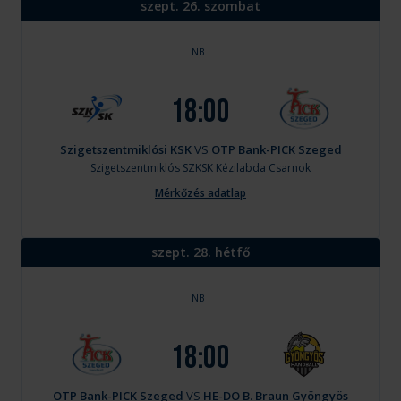
szept. 26. szombat
NB I
18:00
Szigetszentmiklósi KSK
VS
OTP Bank-PICK Szeged
Szigetszentmiklós
SZKSK Kézilabda Csarnok
Mérkőzés adatlap
szept. 28. hétfő
NB I
18:00
OTP Bank-PICK Szeged
VS
HE-DO B. Braun Gyöngyös