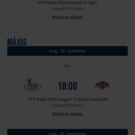
OTP Bank-PICK Szeged
VS
Eger
Szeged
PICK Aréna
Mérkőzés adatlap
május
máj. 15. szombat
NB I
18:00
OTP Bank-PICK Szeged
VS
Budai Farkasok
Szeged
PICK Aréna
Mérkőzés adatlap
máj. 23. vasárnap