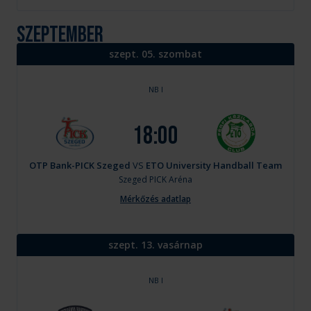
szeptember
szept. 05. szombat
NB I
18:00
OTP Bank-PICK Szeged
VS
ETO University Handball Team
Szeged
PICK Aréna
Mérkőzés adatlap
szept. 13. vasárnap
NB I