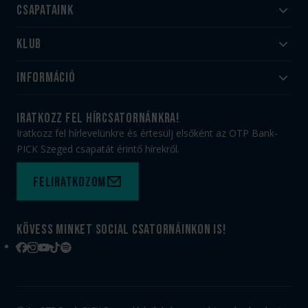
Csapataink
Klub
Felnőtt
Akadémia
Utánpótlás
Információ
#HandballFamily
#kékek szívügyünk
Klubtörténet
Jegy- és bérletvásárlás
iratkozz fel hírcsatornánkra!
Munkatársaink
Webshop
Iratkozz fel hírlevelünkre és értesülj elsőként az OTP Bank-
PICK Aréna
Impresszum
PICK Szeged csapatát érintő hírekről.
Sajtóakkreditáció
TAO
Büszkeségeink
Adatvédelem
Feliratkozom
Felhasználási feltételek
Kapcsolat
Kövess minket social csatornáinkon is!
Facebook
Instagram
YouTube
TikTok
Spotify