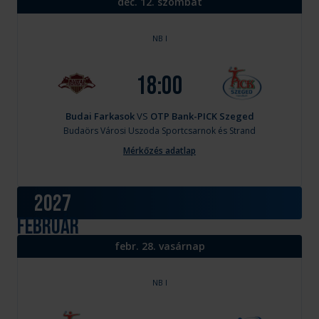
dec. 12. szombat
NB I
18:00
Budai Farkasok
VS
OTP Bank-PICK Szeged
Budaörs
Városi Uszoda Sportcsarnok és Strand
Mérkőzés adatlap
2027
február
febr. 28. vasárnap
NB I