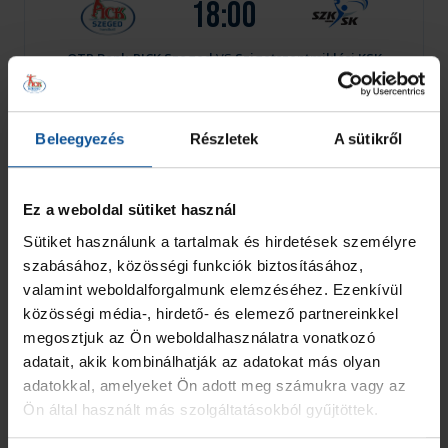
18:00
OTP Bank-PICK Szeged
VS
Szigetszentmiklósi KSK
Szeged
PICK Aréna
Mérkőzés adatlap
Beleegyezés
Részletek
A sütikről
március
Ez a weboldal sütiket használ
márc. 06. szombat
Sütiket használunk a tartalmak és hirdetések személyre
szabásához, közösségi funkciók biztosításához,
NB I
valamint weboldalforgalmunk elemzéséhez. Ezenkívül
közösségi média-, hirdető- és elemező partnereinkkel
17:00
megosztjuk az Ön weboldalhasználatra vonatkozó
adatait, akik kombinálhatják az adatokat más olyan
Csurgói KK
VS
OTP Bank-PICK Szeged
adatokkal, amelyeket Ön adott meg számukra vagy az
Csurgó
Sótonyi László Sportcsarnok
Ön által használt más szolgáltatásokból gyűjtöttek.
Mérkőzés adatlap