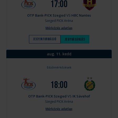
17:00
OTP Bank-PICK Szeged
VS
HBC Nantes
Szeged
PICK Aréna
Mérkőzés adatlap
Jegyinformáció
Jegyvásárlás
aug. 11. kedd
Edzőmérkőzések
18:00
OTP Bank-PICK Szeged
VS
IK Sävehof
Szeged
PICK Aréna
Mérkőzés adatlap