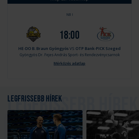
NB I
18:00
HE-DO B. Braun Gyöngyös
VS
OTP Bank-PICK Szeged
Gyöngyös
Dr. Fejes András Sport- és Rendezvénycsarnok
Mérkőzés adatlap
Legfrissebb hírek