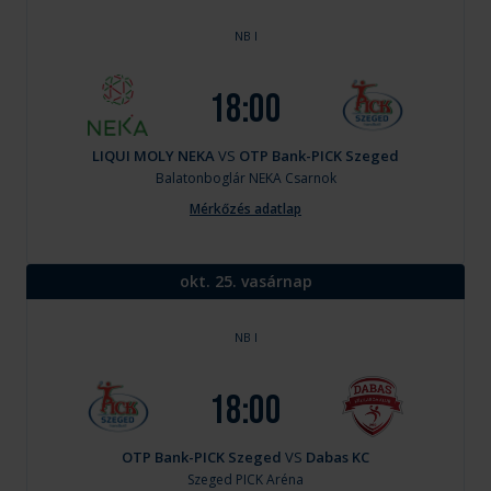
NB I
18:00
LIQUI MOLY NEKA
VS
OTP Bank-PICK Szeged
Balatonboglár
NEKA Csarnok
Mérkőzés adatlap
okt. 25. vasárnap
NB I
18:00
OTP Bank-PICK Szeged
VS
Dabas KC
Szeged
PICK Aréna