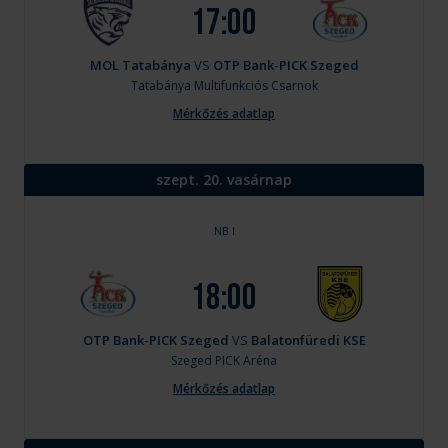
17:00
MOL Tatabánya
VS
OTP Bank-PICK Szeged
Tatabánya
Multifunkciós Csarnok
Mérkőzés adatlap
szept. 20. vasárnap
NB I
18:00
OTP Bank-PICK Szeged
VS
Balatonfüredi KSE
Szeged
PICK Aréna
Mérkőzés adatlap