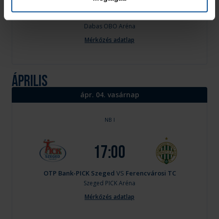
Dabas KC
VS
OTP Bank-PICK Szeged
Dabas
OBO Aréna
Mérkőzés adatlap
április
ápr. 04. vasárnap
NB I
17:00
OTP Bank-PICK Szeged
VS
Ferencvárosi TC
Szeged
PICK Aréna
Mérkőzés adatlap