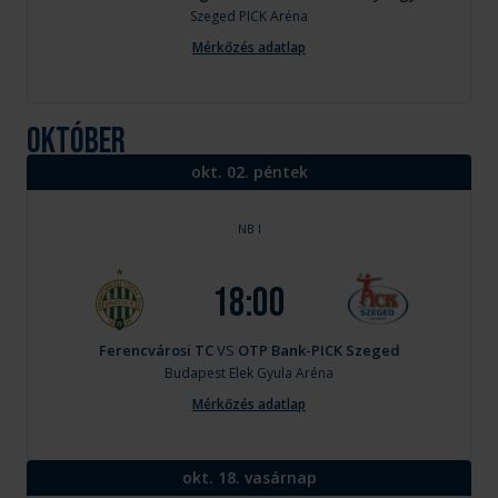
Szeged
PICK Aréna
Mérkőzés adatlap
október
okt. 02. péntek
NB I
18:00
Ferencvárosi TC
VS
OTP Bank-PICK Szeged
Budapest
Elek Gyula Aréna
Mérkőzés adatlap
okt. 18. vasárnap