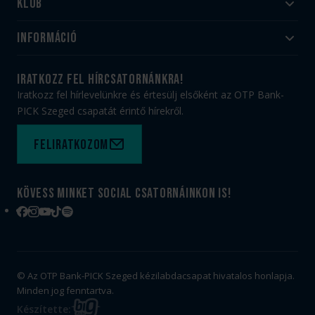
Klub
Felnőtt
Akadémia
Utánpótlás
Információ
#HandballFamily
#kékek szívügyünk
Klubtörténet
Jegy- és bérletvásárlás
iratkozz fel hírcsatornánkra!
Munkatársaink
Webshop
Iratkozz fel hírlevelünkre és értesülj elsőként az OTP Bank-
PICK Aréna
Impresszum
PICK Szeged csapatát érintő hírekről.
Sajtóakkreditáció
TAO
Büszkeségeink
Adatvédelem
Feliratkozom
Felhasználási feltételek
Kapcsolat
Kövess minket social csatornáinkon is!
Facebook
Instagram
YouTube
TikTok
Spotify
© Az OTP Bank-PICK Szeged kézilabdacsapat hivatalos honlapja.
Minden jog fenntartva.
BIG
Készítette: