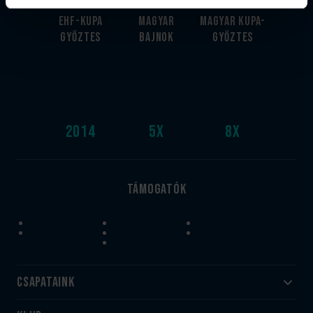
EHF-Kupa
Magyar
Magyar kupa-
győztes
bajnok
győztes
2014
5
x
8
x
Támogatók
Csapataink