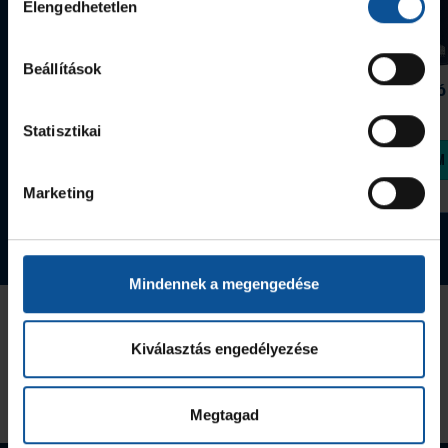
Elengedhetetlen
kiválasztása
Beállítások
Grafitceruza 25/26
Igazolványtartó
390 Ft
Szeged
1 090 Ft
Statisztikai
Megvásárolom
Megvásárolom
Marketing
Tovább a webshopra
Mindennek a megengedése
Az Utánpótlás kiemelt támogatója
Kiválasztás engedélyezése
Megtagad