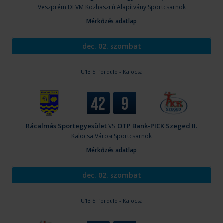
Veszprém
DEVM Közhasznú Alapítvány Sportcsarnok
Mérkőzés adatlap
dec. 02. szombat
U13 5. forduló - Kalocsa
42
9
Rácalmás Sportegyesület
VS
OTP Bank-PICK Szeged II.
Kalocsa
Városi Sportcsarnok
Mérkőzés adatlap
dec. 02. szombat
U13 5. forduló - Kalocsa