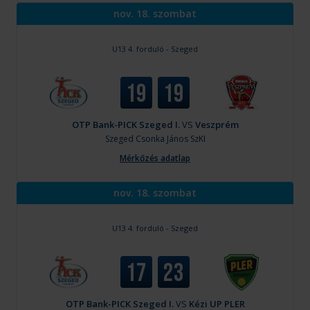
nov. 18. szombat
U13 4. forduló - Szeged
19
19
OTP Bank-PICK Szeged I.
VS
Veszprém
Szeged
Csonka János SzKI
Mérkőzés adatlap
nov. 18. szombat
U13 4. forduló - Szeged
17
23
OTP Bank-PICK Szeged I.
VS
Kézi UP PLER