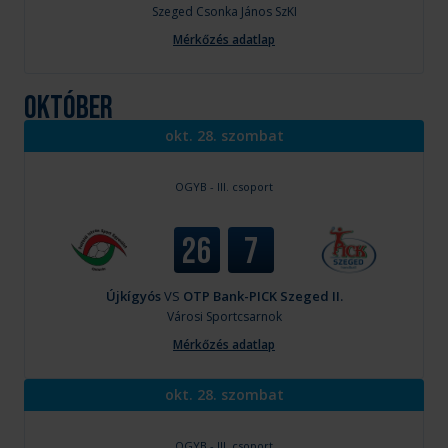
Szeged
Csonka János SzKI
Mérkőzés adatlap
október
okt. 28. szombat
OGYB - III. csoport
26
7
Újkígyós
VS
OTP Bank-PICK Szeged II.
Városi Sportcsarnok
Mérkőzés adatlap
okt. 28. szombat
OGYB - III. csoport