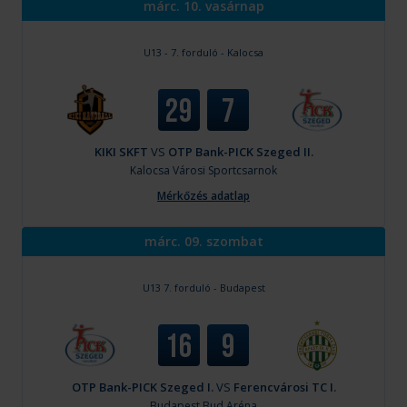
márc. 10. vasárnap
U13 - 7. forduló - Kalocsa
29
7
KIKI SKFT
VS
OTP Bank-PICK Szeged II.
Kalocsa
Városi Sportcsarnok
Mérkőzés adatlap
márc. 09. szombat
U13 7. forduló - Budapest
16
9
OTP Bank-PICK Szeged I.
VS
Ferencvárosi TC I.
Budapest
Bud Aréna