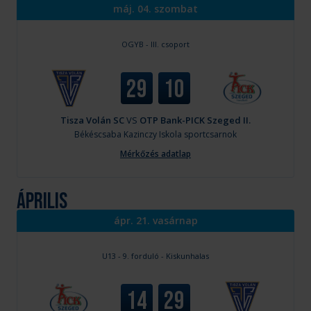
máj. 04. szombat
OGYB - III. csoport
29
10
Tisza Volán SC
VS
OTP Bank-PICK Szeged II.
Békéscsaba
Kazinczy Iskola sportcsarnok
Mérkőzés adatlap
április
ápr. 21. vasárnap
U13 - 9. forduló - Kiskunhalas
14
29