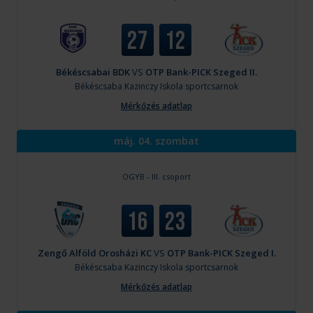
27
12
Békéscsabai BDK
VS
OTP Bank-PICK Szeged II.
Békéscsaba
Kazinczy Iskola sportcsarnok
Mérkőzés adatlap
máj. 04. szombat
OGYB - III. csoport
16
23
Zengő Alföld Orosházi KC
VS
OTP Bank-PICK Szeged I.
Békéscsaba
Kazinczy Iskola sportcsarnok
Mérkőzés adatlap