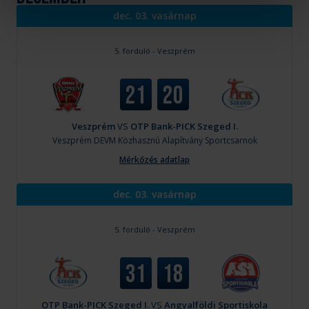
dec. 03. vasárnap
5. forduló - Veszprém
21
20
Veszprém
VS
OTP Bank-PICK Szeged I.
Veszprém
DEVM Közhasznú Alapítvány Sportcsarnok
Mérkőzés adatlap
dec. 03. vasárnap
5. forduló - Veszprém
31
18
OTP Bank-PICK Szeged I.
VS
Angyalföldi Sportiskola