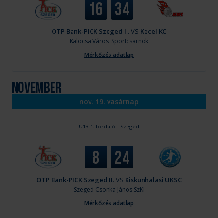
16
34
OTP Bank-PICK Szeged II.
VS
Kecel KC
Kalocsa
Városi Sportcsarnok
Mérkőzés adatlap
november
nov. 19. vasárnap
U13 4. forduló - Szeged
8
24
OTP Bank-PICK Szeged II.
VS
Kiskunhalasi UKSC
Szeged
Csonka János SzKI
Mérkőzés adatlap