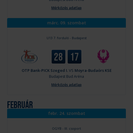
Mérkőzés adatlap
márc. 09. szombat
U13 7. forduló - Budapest
28
17
OTP Bank-PICK Szeged I.
VS
Moyra-Budaörs KSE
Budapest
Bud Aréna
Mérkőzés adatlap
február
febr. 24. szombat
OGYB - III. csoport