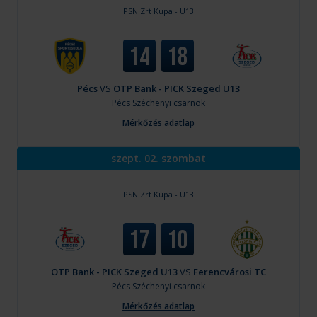
PSN Zrt Kupa - U13
14
18
Pécs
VS
OTP Bank - PICK Szeged U13
Pécs
Széchenyi csarnok
Mérkőzés adatlap
szept. 02. szombat
PSN Zrt Kupa - U13
17
10
OTP Bank - PICK Szeged U13
VS
Ferencvárosi TC
Pécs
Széchenyi csarnok
Mérkőzés adatlap