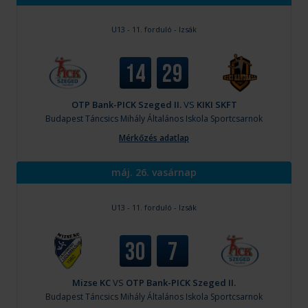
U13 - 11. forduló - Izsák
14
29
OTP Bank-PICK Szeged II.
VS
KIKI SKFT
Budapest
Táncsics Mihály Általános Iskola Sportcsarnok
Mérkőzés adatlap
máj. 26. vasárnap
U13 - 11. forduló - Izsák
30
7
Mizse KC
VS
OTP Bank-PICK Szeged II.
Budapest
Táncsics Mihály Általános Iskola Sportcsarnok