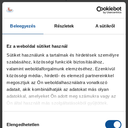
Mérkőzés adatlap
febr. 03. szombat
Beleegyezés
Részletek
A sütikről
PickBall Kupa - U13
Ez a weboldal sütiket használ
19
24
Sütiket használunk a tartalmak és hirdetések személyre
szabásához, közösségi funkciók biztosításához,
OTP Bank - PICK Szeged U13
VS
Kézi UP PLER
valamint weboldalforgalmunk elemzéséhez. Ezenkívül
Szeged
Etelka sori sportcsarnok
közösségi média-, hirdető- és elemező partnereinkkel
Mérkőzés adatlap
megosztjuk az Ön weboldalhasználatra vonatkozó
adatait, akik kombinálhatják az adatokat más olyan
febr. 03. szombat
adatokkal, amelyeket Ön adott meg számukra vagy az
Ön által használt más szolgáltatásokból gyűjtöttek.
PickBall Kupa - U13
Hozzájárulás
Elengedhetetlen
kiválasztása