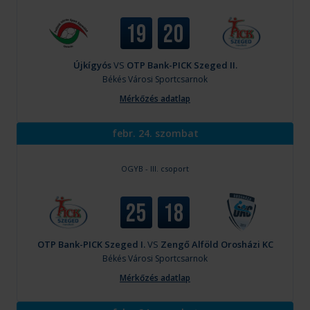
19
20
Újkígyós
VS
OTP Bank-PICK Szeged II.
Békés
Városi Sportcsarnok
Mérkőzés adatlap
febr. 24. szombat
OGYB - III. csoport
25
18
OTP Bank-PICK Szeged I.
VS
Zengő Alföld Orosházi KC
Békés
Városi Sportcsarnok
Mérkőzés adatlap