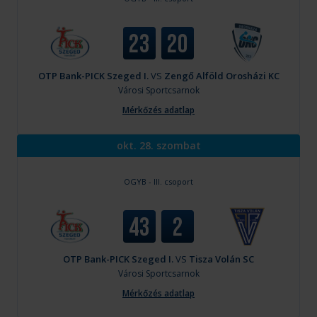
23
20
OTP Bank-PICK Szeged I.
VS
Zengő Alföld Orosházi KC
Városi Sportcsarnok
Mérkőzés adatlap
okt. 28. szombat
OGYB - III. csoport
43
2
OTP Bank-PICK Szeged I.
VS
Tisza Volán SC
Városi Sportcsarnok
Mérkőzés adatlap