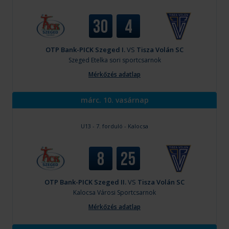
30
4
OTP Bank-PICK Szeged I.
VS
Tisza Volán SC
Szeged
Etelka sori sportcsarnok
Mérkőzés adatlap
márc. 10. vasárnap
U13 - 7. forduló - Kalocsa
8
25
OTP Bank-PICK Szeged II.
VS
Tisza Volán SC
Kalocsa
Városi Sportcsarnok
Mérkőzés adatlap