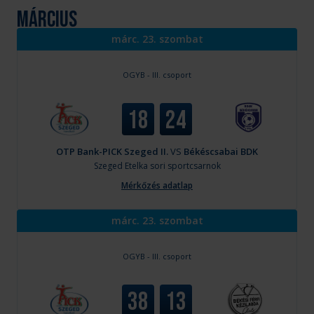
március
márc. 23. szombat
OGYB - III. csoport
18
24
OTP Bank-PICK Szeged II.
VS
Békéscsabai BDK
Szeged
Etelka sori sportcsarnok
Mérkőzés adatlap
márc. 23. szombat
OGYB - III. csoport
38
13