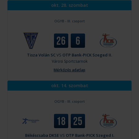
okt. 28. szombat
OGYB - III. csoport
26
6
Tisza Volán SC
VS
OTP Bank-PICK Szeged II.
Városi Sportcsarnok
Mérkőzés adatlap
okt. 14. szombat
OGYB - III. csoport
18
25
Békéscsaba DKSE
VS
OTP Bank-PICK Szeged I.