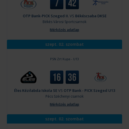
7
42
OTP Bank-PICK Szeged II.
VS
Békéscsaba DKSE
Békés
Városi Sportcsarnok
Mérkőzés adatlap
szept. 02. szombat
PSN Zrt Kupa - U13
16
36
Éles Kézilabda Iskola SE
VS
OTP Bank - PICK Szeged U13
Pécs
Széchenyi csarnok
Mérkőzés adatlap
szept. 02. szombat