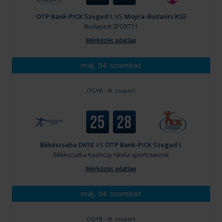
OTP Bank-PICK Szeged I.
VS
Moyra-Budaörs KSE
Budapest
SPORT11
Mérkőzés adatlap
máj. 04. szombat
OGYB - III. csoport
25
28
Békéscsaba DKSE
VS
OTP Bank-PICK Szeged I.
Békéscsaba
Kazinczy Iskola sportcsarnok
Mérkőzés adatlap
máj. 04. szombat
OGYB - III. csoport