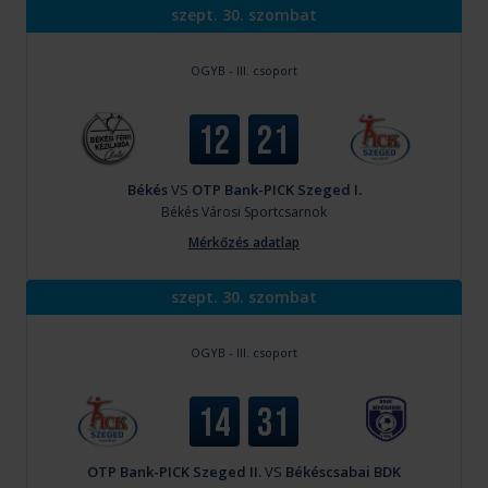
szept. 30. szombat
OGYB - III. csoport
12
21
Békés
VS
OTP Bank-PICK Szeged I.
Békés
Városi Sportcsarnok
Mérkőzés adatlap
szept. 30. szombat
OGYB - III. csoport
14
31
OTP Bank-PICK Szeged II.
VS
Békéscsabai BDK