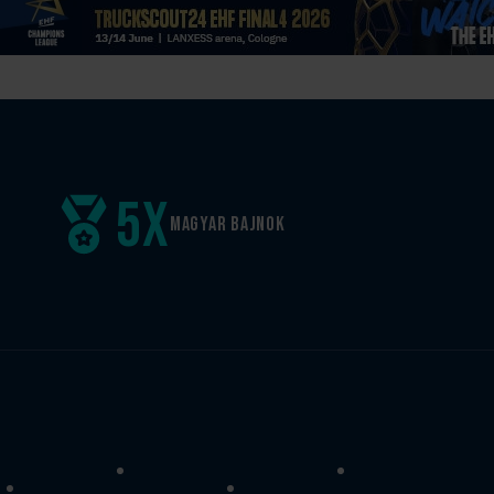
5
x
Magyar
bajnok