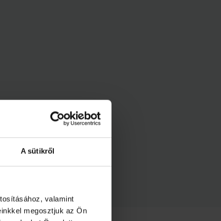
18-
ra
győzött
akadémiai
U16-
os
csapatunk
a
PV-
Centrál
Békési
FKC
A sütikről
ellen.
tosításához, valamint
einkkel megosztjuk az Ön