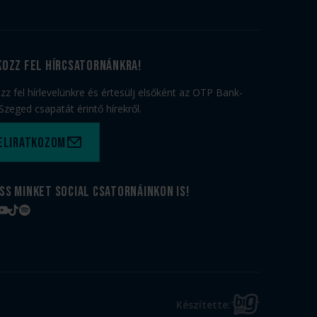
kozz fel hírcsatornánkra!
ozz fel hírlevelünkre és értesülj elsőként az OTP Bank-
Szeged csapatát érintő hírekről.
eliratkozom
ss minket social csatornáinkon is!
book
tagram
YouTube
TikTok
Spotify
BIG
Készítette: