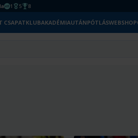
da
1
5
8
EHF kupagyőzelem 2014
Magyar Bajnoki cím
Magyar-Kupa győzelem
T CSAPAT
KLUB
AKADÉMIA
UTÁNPÓTLÁS
WEBSHOP