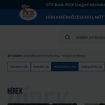
Ugrás
Ugrás
OTP Bank-PICK Szeged kézilab
a
az
fő
oldal
HÍREK
MÉRKŐZÉSEK
FELNŐT
tartalomra
aljára
Kezdőlap
25
találat
a következő keresőszóra: "
Vladan Jordovics
"
Minden
(
25
)
Felnőtt
(
3
)
Akadémia
(
20
)
Utánpótlás
(
2
)
Hírek