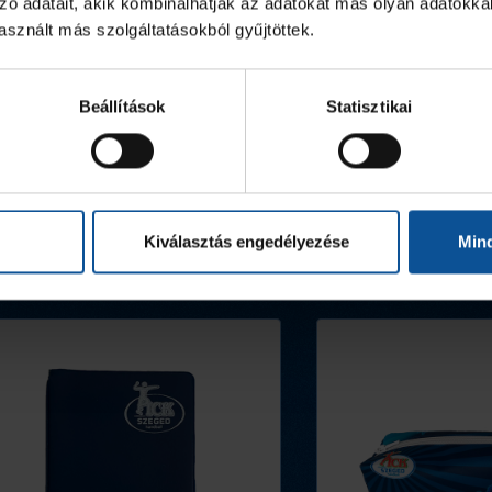
ban
zó adatait, akik kombinálhatják az adatokat más olyan adatokka
sznált más szolgáltatásokból gyűjtöttek.
tek,
Beállítások
Statisztikai
Kiválasztás engedélyezése
Min