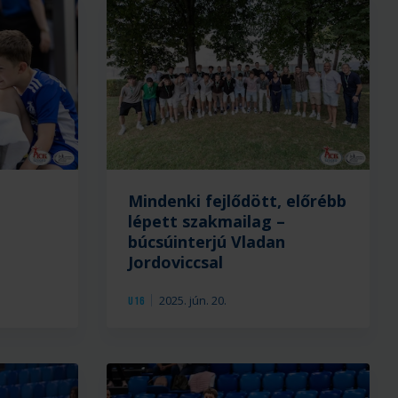
Mindenki fejlődött, előrébb
A
lépett szakmailag –
bronzérmes
búcsúinterjú Vladan
U16-
Jordoviccsal
os
csapat
2025. jún. 20.
U16
vezetőedzője,
a
klubunktól
hat