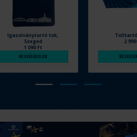
Igazolványtartó tok,
Tolltart
Szeged
2 990
1 090 Ft
Megvásárolom
Megvásá