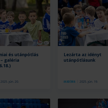
iai és utánpótlás
Lezárta az idényt
Immár
– galéria
utánpótlásunk
hagyomány,
6.18.)
a
hogy
a
a
PICK
2025. jún. 20.
2025. jún. 19.
Akadémia
Kézilabda
Akadémia
és
az