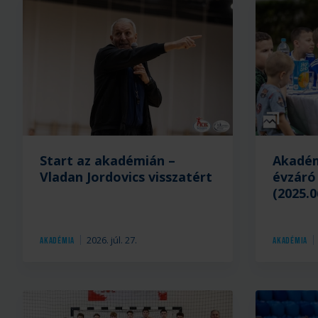
Galéria
Start az akadémián –
Akadém
Hétfőn
A
Vladan Jordovics visszatért
évzáró 
elkezdte
PICK
(2025.0
a
Kézilabd
felkészülést
Akadémi
a
és
2026. júl. 27.
Akadémia
Akadémia
PICK
az
Kézilabda
OTP
Akadémia
Bank-
valamennyi
PICK