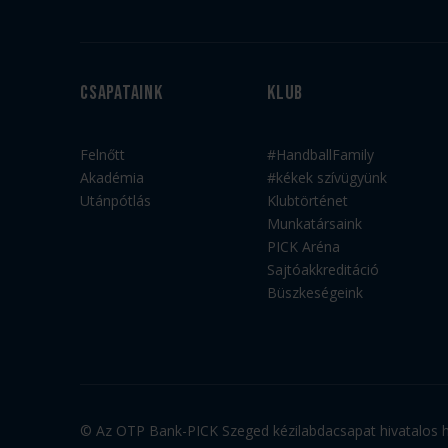
Csapataink
Klub
Felnőtt
#HandballFamily
Akadémia
#kékek szívügyünk
Utánpótlás
Klubtörténet
Munkatársaink
PICK Aréna
Sajtóakkreditáció
Büszkeségeink
© Az OTP Bank-PICK Szeged kézilabdacsapat hivatalos ho