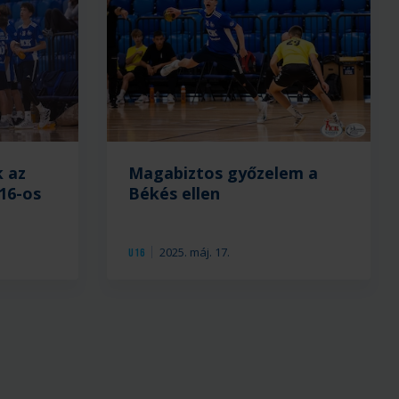
idény
után
távozó
Vladan
Jordovics
tekintett
vissza
k az
Magabiztos győzelem a
az
Vladan
16-os
Békés ellen
idén
Jordovics
elvégzett
hazai
munkára.
búcsúmeccsén
2025. máj. 17.
U16
fizikai
és
technikai
fölényét
érvényesítve,
27-