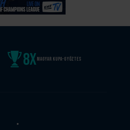
8
x
Magyar kupa-győztes