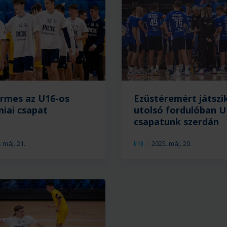
OTP
lás
Bank-
ányos
PICK
Szeged
utánpótlása
yén
közösen
zárja
rmes az U16-os
Ezüstéremért játszi
az
A
iai csapat
utolsó fordulóban U
óbb
mi
idényt.
Veszprémi
csapatunk szerdán
stákat,
KKFT
vendégeként
 máj. 21.
2025. máj. 20.
U16
t
lép
pályára
ttuk
U16-
os
csapatunk
met,
ai
május