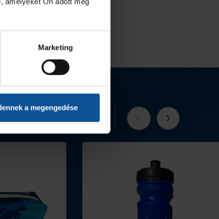
l, amelyeket Ön adott meg
Marketing
dennek a megengedése
Tovább a webshopra