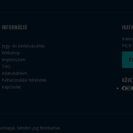
Információ
irat
Iratk
PICK 
Jegy- és bérletvásárlás
Webshop
F
Impresszum
TAO
Adatvédelem
Köve
Felhasználási feltételek
Kapcsolat
Face
Ins
nlapja. Minden jog fenntartva.