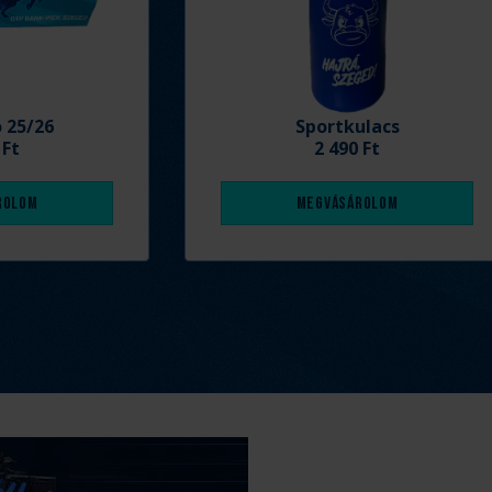
ó 25/26
Sportkulacs
 Ft
2 490 Ft
rolom
Megvásárolom