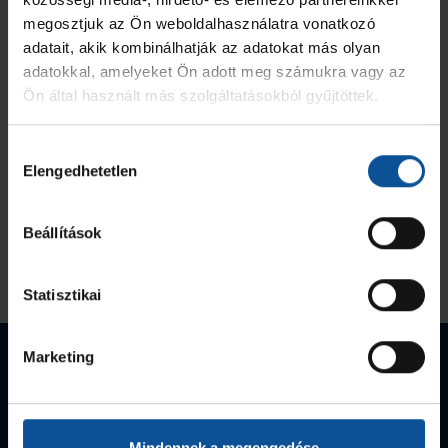
megosztjuk az Ön weboldalhasználatra vonatkozó
adatait, akik kombinálhatják az adatokat más olyan
adatokkal, amelyeket Ön adott meg számukra vagy az
Ön által használt más szolgáltatásokból gyűjtöttek.
Hozzájárulás
Elengedhetetlen
kiválasztása
Beállítások
Statisztikai
Marketing
EHF-Kupa
Magyar
Magyar kupa-
győztes
bajnok
győztes
Mindennek a megengedése