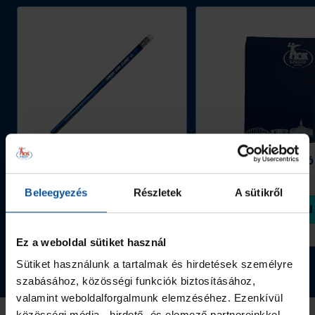
„Jó
tanuló,
jó
sportoló"
díjakat.
Grafitceruza 25/26
Igazolványtartó
390 Ft
Szeged
1 090 Ft
Beleegyezés
Részletek
A sütikről
Megvásárolom
Megvásárolom
Ez a weboldal sütiket használ
Sütiket használunk a tartalmak és hirdetések személyre
Tovább a webshopra
szabásához, közösségi funkciók biztosításához,
valamint weboldalforgalmunk elemzéséhez. Ezenkívül
közösségi média-, hirdető- és elemező partnereinkkel