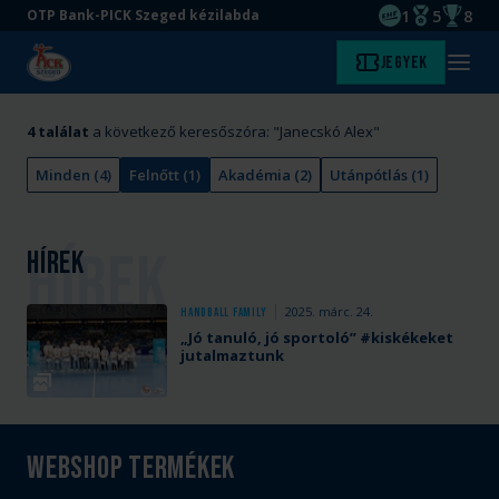
1
5
8
OTP Bank-PICK Szeged kézilabda
EHF kupagyőze
Magyar Baj
Magyar
Ugrás
Ugrás
Jegyek
Kezdőlap
Menü
a
az
megny
fő
oldal
tartalomra
aljára
4
találat
a következő keresőszóra: "
Janecskó Alex
"
Minden
(
4
)
Felnőtt
(
1
)
Akadémia
(
2
)
Utánpótlás
(
1
)
Hírek
2025. márc. 24.
A
Handball Family
„Jó tanuló, jó sportoló” #kiskékeket
Csurgó
jutalmaztunk
elleni
Galéria
bajnoki
mérkőzés
szünetében
Webshop termékek
átadtuk
a