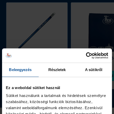
„Jó
tanuló,
jó
sportoló"
díjakat.
Grafitceruza 25/26
Igazolványtartó
390 Ft
Szeged
1 090 Ft
Beleegyezés
Részletek
A sütikről
Megvásárolom
Megvásárolom
Ez a weboldal sütiket használ
Sütiket használunk a tartalmak és hirdetések személyre
Tovább a webshopra
szabásához, közösségi funkciók biztosításához,
valamint weboldalforgalmunk elemzéséhez. Ezenkívül
közösségi média-, hirdető- és elemező partnereinkkel