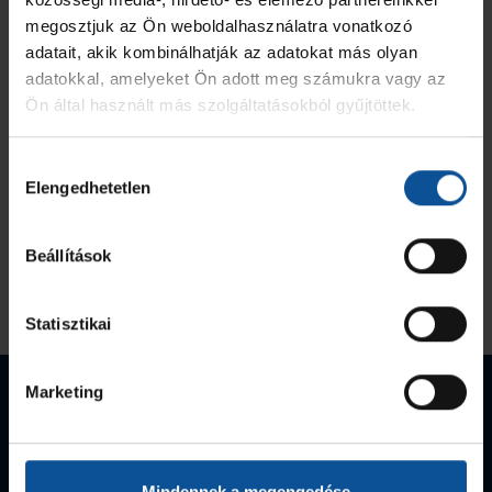
megosztjuk az Ön weboldalhasználatra vonatkozó
adatait, akik kombinálhatják az adatokat más olyan
adatokkal, amelyeket Ön adott meg számukra vagy az
Ön által használt más szolgáltatásokból gyűjtöttek.
Hozzájárulás
Elengedhetetlen
kiválasztása
Beállítások
Statisztikai
Marketing
EHF-Kupa
Magyar
Magyar kupa-
győztes
bajnok
győztes
Mindennek a megengedése