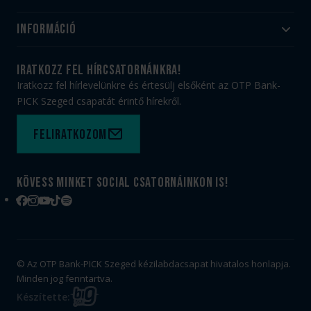
Akadémia
Utánpótlás
Információ
#HandballFamily
#kékek szívügyünk
Klubtörténet
Jegy- és bérletvásárlás
iratkozz fel hírcsatornánkra!
Munkatársaink
Webshop
Iratkozz fel hírlevelünkre és értesülj elsőként az OTP Bank-
PICK Aréna
Impresszum
PICK Szeged csapatát érintő hírekről.
Sajtóakkreditáció
TAO
Büszkeségeink
Adatvédelem
Feliratkozom
Felhasználási feltételek
Kapcsolat
Kövess minket social csatornáinkon is!
Facebook
Instagram
YouTube
TikTok
Spotify
© Az OTP Bank-PICK Szeged kézilabdacsapat hivatalos honlapja.
Minden jog fenntartva.
BIG
Készítette:
FISH