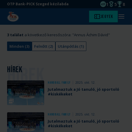
1
5
8
OTP Bank-PICK Szeged kézilabda
EHF kupagyőze
Magyar Baj
Magyar
Ugrás
Ugrás
Jegyek
Kezdőlap
Menü
a
az
megny
fő
oldal
tartalomra
aljára
3
találat
a következő keresőszóra: "
Annus Áchim Dávid
"
Minden
(
3
)
Felnőtt
(
2
)
Utánpótlás
(
1
)
Hírek
2025. okt. 12.
A
Handball Family
Jutalmaztuk a Jó tanuló, jó sportoló
szombati
#kiskékeket
NB
Galéria
I-
es
2025. okt. 12.
A
Handball Family
bajnoki
Jutalmaztuk a Jó tanuló, jó sportoló
szombati
mérkőzés
#kiskékeket
NB
szünetében