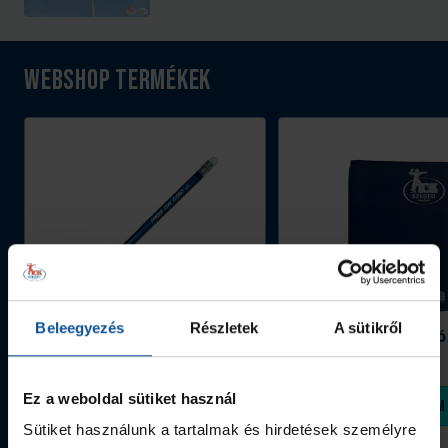
I-
jutalmaztuk
es
a
bajnoki
Jó
Webshop termékek
mérkőzés
tanuló,
szünetében
jó
jutalmaztuk
sportoló
a
#kiskékeket.
Jó
tanuló,
jó
sportoló
#kiskékeket.
Beleegyezés
Részletek
A sütikről
Grafitceruza 25/26
Igazolványtartó
390 Ft
Szeged
1 090 Ft
Ez a weboldal sütiket használ
Megvásárolom
Megvásárolom
Sütiket használunk a tartalmak és hirdetések személyre